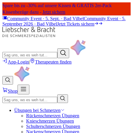
Spare bis zu -30% auf unsere Kissen & GRATIS 2er-Pack
Kissenbezüge dazu -
Jetzt sichern
Community Event · 5. Sept. · Bad Vilbel
Community Event · 5.
September 2026 · Bad Vilbel
Jetzt Tickets sichern
App-Login
|
Therapeuten finden
Shop
Übungen bei Schmerzen
Rückenschmerzen Übungen
Knieschmerzen Übungen
Schulterschmerzen Übungen
Nackenschmerzen Übungen