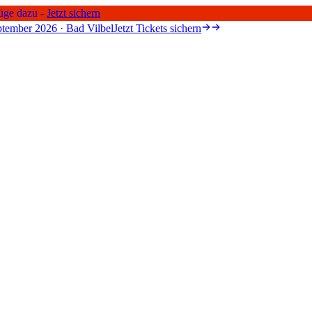
üge dazu -
Jetzt sichern
tember 2026 · Bad Vilbel
Jetzt Tickets sichern