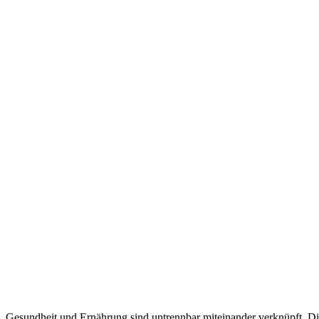
Gesundheit und Ernährung sind untrennbar miteinander verknüpft. Di