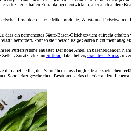
 die sich zu ernsthaften Erkrankungen entwickeln, aber auch andere
Kra
 tierischen Produkten — wie Milchprodukte, Wurst- und Fleischwaren, 
r, dass ein permanentes Säure-Basen-Gleichgewicht aufrecht erhalten
elast überfordert, können sie überschüssige Säuren nicht mehr ausglei
 unsere Puffersysteme entlastet. Der hohe Anteil an basenbildenden Nä
 Zellen. Zusätzlich kann
Sirtfood
dabei helfen,
oxidativen Stress
zu ve
ie dir dabei helfen, den Säureüberschuss langfristig auszugleichen,
erf
en Sorten dazugeschrieben. Bestimmt ist das ein oder andere Lebensmitt