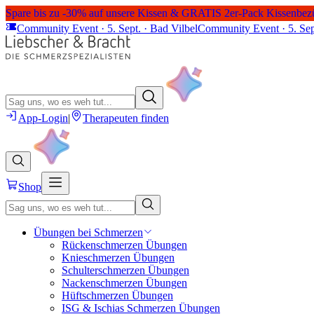
Spare bis zu -30% auf unsere Kissen & GRATIS 2er-Pack Kissenbez
Community Event · 5. Sept. · Bad Vilbel
Community Event · 5. Sep
App-Login
|
Therapeuten finden
Shop
Übungen bei Schmerzen
Rückenschmerzen Übungen
Knieschmerzen Übungen
Schulterschmerzen Übungen
Nackenschmerzen Übungen
Hüftschmerzen Übungen
ISG & Ischias Schmerzen Übungen