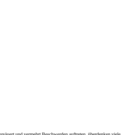
ersäuert und vermehrt Beschwerden auftreten, überdenken viele