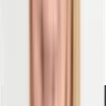
Wichtigste Voraussetzung für einen gesunden Darm ist die
richtige und ausgewogene Bakterienkultur
.
Besteht jedoch eine Fehlbesiedlung des Darms, entstehen die
sogenannten
CED
, chronisch entzündliche
Darmerkrankungen. In diesen Fällen ist die Darmflora
(Mikrobiom = die Anzahl und Varietät der Darmbakterien)
aus der Balance geraten und eine bestimmte Art von
Bakterien kommt zu oft vor.
Hält sich dieses Ungleichgewicht über einen langen Zeitraum,
verändert das die
Darmschleimhaut
und führt zu
Entzündungen im Darm. Aufgrund dieser Entzündungen, vor
allem im Dünndarm, weisen Patienten mit Morbus Chron eine
generell verminderte Aufnahmefähigkeit (Resorption) auf und
damit eine schlechtere Nahrungsverwertung.
Teilweise entstehen dadurch auch Strukturschäden der
Darmwände. Probleme mit der Verdauung (Durchfälle),
Blutabgänge aus dem Darm, Fieber, Gewichtsverlust und
Bauchschmerzen sind nur einige der auftretenden Symptome.