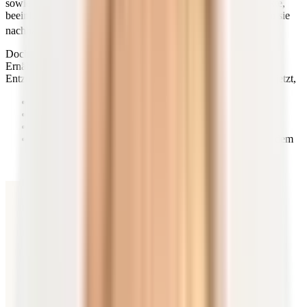
sowie tierischen Produkten, darunter Fleisch und Milchprodukte,
beeinflusst die bakterielle Besiedlung unseres Darms und kann sie
2)
nachhaltig verändern.
Doch woher kommt das? Welche Rolle spielt dabei unsere
Ernährung und welche Lebensmittel helfen dir wirklich gegen
Entzündungen? Die Antworten warten in diesem Artikel. Lies jetzt,
wie
Entzündungen in deinem Körper
entstehen,
welche Nahrungsmittel oft
Entzündungen auslösen
,
wie dein
anti-entzündlicher Speiseplan
aussehen kann
und warum eine vegane Ernährung in Kombination mit dem
Intervallfasten und Nahrungsergänzungsmitteln
Entzündungen so wirksam vorbeugen kann.