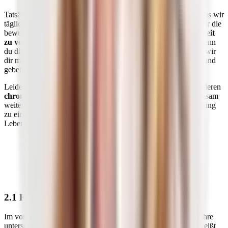
Tatsächlich können wir nichts so sehr beeinflussen, wie das, was wir
täglich über die Nahrung zu uns nehmen. Jeden Tag können wir die
bewusste Entscheidung treffen,
unserem Körper zu Gesundheit
zu verhelfen
oder ihm unnötig Schaden zuzufügen. Gerade wenn
du dir darüber bisher wenig Gedanken gemacht hast, möchten wir
dir mit diesem Artikel die wichtigsten Infos zum Start an die Hand
geben.
Leidest du unter einer
Autoimmunerkrankung
oder einer anderen
chronischen Krankheit
? Dann solltest du jetzt besonders achtsam
weiterlesen. Möglicherweise liegt die
Ursache
deiner Erkrankung
zu einem Großteil in der ungünstigen Auswahl bestimmter
Lebensmittel.
Die gute Nachricht vorweg: Du hast gute Chancen,
dich schon bald besser fühlen, indem du deine
Ernährung umstellst. Welche Lebensmittel du besser
meiden und von welchen du mehr zu dir nehmen
solltest, liest du in den folgenden Kapiteln.
2.1 Fleisch- und Wurstwaren (Arachidonsäure)
Im vorigen Kapitel haben wir schon über Entzündungen und ihre
unterschiedlichen Arten und Ursachen gesprochen. Deshalb weißt