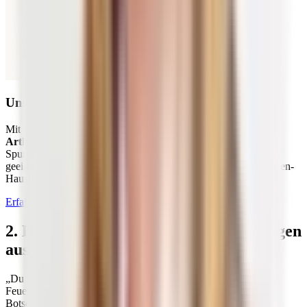
Unsere besten Vitalstoffe kombiniert
Mit unseren
Nahrungsergänzungsmitteln im ALL IN ONE -
Arthro-Paket (Kapseln)
erhältst du wichtige Vitamine und
Spurenelemente. Damit sind sie auch für Schmerzpatienten gut
geeignet. Wir wollen, dass du alles für einen intakten Säure-Basen-
Haushalt sowie Knorpel und Faszien zur Verfügung hast.
Erfahre mehr zum ALL IN ONE - Arthro-Paket (Kapseln)
2. Diese Lebensmittel lösen Entzündungen
aus
„Du bist, was du isst!“, brachte es schon der Philosoph Ludwig
Feuerbach auf den Punkt. Viele kennen das Zitat, messen der
Botschaft aber kaum Bedeutung bei. Warum eigentlich?