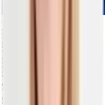
© medistock | shutterstock.com
Colitis Ulcerosa
und
Morbus Chron
gehören zur Gruppe der
CED. Diese chronisch entzündlichen Erkrankungen treten
vorwiegend in Industrieländern mit hohem Lebensstandard auf –
genau in solchen Regionen, in denen
stark verarbeitete
Lebensmittel
auf eine hohe Nachfrage treffen. Zusätzlich scheint
auch die genetische Veranlagung eine wichtige Rolle zu spielen.
Doch gerade dann sollten negative
äußere Einflüsse
wie
Umweltgifte, Pestizid-Rückstände auf Obst und Gemüse,
Schwermetalle sowie der Konsum von Genussmitteln (Alkohol,
Zigaretten und koffeinhaltige Getränke wie Kaffee) so gering wie
möglich gehalten werden.
Chronische Erkrankungen der Haut (Neurodermitis, Rosazea,
Akne)
Häufig stehen auch chronische Erkrankungen der Haut in engem
Zusammenhang mit Darmerkrankungen –, beziehungsweise geben