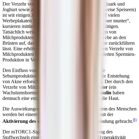
Der Verzehr von Milch, Milchprodukten wie Käse, Quark und
Joghurt sowie anderen Milcherzeugnissen (beispielsweise Speiseeis)
ist seit einigen Jahren
höchst umstritten
. Hieß es auf vielen
Werbeplakaten früher noch „Milch macht müde Männer munter“,
kursieren mittlerweile Studien, die Gegenteiliges bestätigen.
Tatsächlich weisen Männer mit einem hohen Konsum von
Milchprodukten oftmals ein verdichtetes Drüsengewebe an den
Brüsten auf, das sich auf die artfremden Kuhhormone zurückführen
lässt. Eine erhöhte Östrogen-Konzentration durch den Verzehr von
Milchprodukten konnte außerdem mit einer verminderten Spermien-
Produktion in Verbindung gebracht werden.
Den Einfluss von Milch und Milchprodukten auf die
Sebumproduktion (Talgproduktion) der Haut und die Entstehung
von Akne erforschten Wissenschaftler umfangreich. Der durch den
Verzehr von Milchprodukten angeregte
IGF1-Faktor
(ein
Wachstumshormon) und das vermehrt gebildete
Insulin
haben
demnach eine entzündungsfördernde Wirkung auf die Haut.
Die Auswirkungen von Milch auf das Hormonsystem des Menschen
werden bei einem hohen Milchkonsum vor allem mit der
8)
Aktivierung des sogenannten
mTORC1
in Verbindung gebracht.
Der mTORC1-Signalweg spielt bei der Regulierung des
Stoffwechsels eine bedeutende Rolle. Liegt eine Hyperaktivität