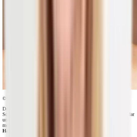
© Romariolen | shutterstock.com
Deine Haut als
das größte Organ
des Körpers hat eine wichtige
Schutzfunktion. Sie stellt die Barriere zwischen innen und außen dar
und benötigt ein perfektes Milieu. Ist diese Schutzbarriere nicht
mehr intakt, haben Bakterien leichtes Spiel.
Chronische
Hauterkrankungen
sind die Folge.