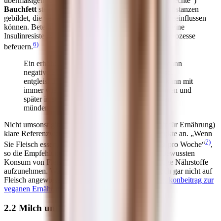
übermäßigem Bauchfett. Vor allem das viszerale („schlechte“)
Bauchfett
steigt an. In diesem Fettgewebe werden Substanzen
gebildet, die verschiedene Prozesse im Stoffwechsel beeinflussen
können. Beteiligt sind unter anderem Botenstoffe, die eine
Insulinresistenz fördern und chronische Entzündungsprozesse
6)
befeuern.
Ein erhöhter Insulinspiegel und Diabetes sind dann
negative Folgeerscheinungen. Der Stoffwechsel
entgleist und ist anfällig für Infektionen. Dies kann mit
immer wieder auftretenden Erkältungen beginnen und
später in schwer zu behandelnde Erkrankungen
münden.
Nicht umsonst gibt die
DGE
(Deutsche Gesellschaft für Ernährung)
klare Referenzwerte für den Verzehr tierischer Produkte an. „Wenn
7)
Sie Fleisch essen, dann nicht mehr als 300 bis 600 g pro Woche“
,
so die Empfehlung. Gleichzeitig sieht die DGE im bewussten
Konsum von Fleisch eine Möglichkeit, lebenswichtige Nährstoffe
aufzunehmen. Warum wir für diese Nährstoffe jedoch gar nicht auf
Fleisch angewiesen sind, erfährst du in unserem
Lexikonbeitrag zur
veganen Ernährung
.
2.2 Milch und Milchprodukte