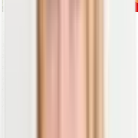
© Elvira Koneva | shutterstock.com
1.2 Chronische Entzündungen
Im Gegensatz zu akuten Entzündungen gibt es bei chronischen
Entzündungen
keinen direkten Auslöser
für das
Entzündungsgeschehen. Zumindest lässt sich dieser über lange Zeit
nicht erkennen. Die
Symptome sind nicht immer eindeutig
und
mehr oder weniger stark ausgeprägt. Wenn Entzündungen länger
unbemerkt ihr Unwesen in deinem Körper treiben, schwächen sie
auf Dauer dein Immunsystem. Je nach Art und Größe des
Entzündungsherdes können Entzündungsprozesse dann auch
Organe beschädigen.
Doch wie erkennst du eine
chronische Entzündung
, bevor es „zu
spät“ ist? Möglicherweise machen sich vor einer Diagnose
unspezifische Symptome bemerkbar. Auftreten können
Müdigkeit,
Abgeschlagenheit,
Anfälligkeit für Infekte,
Krankheiten wie Übergewicht (Adipositas) und Diabetes