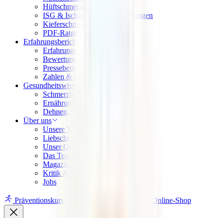
Hüftschmerzen Übungen
ISG & Ischias Schmerzen Übungen
Kieferschmerzen Übungen
PDF-Ratgeber Downloads
Erfahrungsberichte
Erfahrungen
Bewertungen aus dem Netz
Presseberichte
Zahlen & Fakten
Gesundheitswissen
Schmerzlexikon
Ernährungslexikon
Dehnen, Rollen, Drücken
Über uns
Unsere Vision
Liebscher & Bracht Übungen
Unser Qualitätsversprechen
Das Team & die Familie
Magazin – News & Stories
Kritik & Transparenz
Jobs
Präventionskurse
App
Ausbildungen
Online-Shop