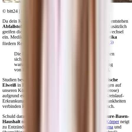
© bitt24 | shutterstock.com
Da dein Körper tierische Produkte sauer verstoffwechselt, entstehen
Abfallstoffe
, die sich in deinem Bindegewebe anlagern. Zusätzlich
greifen die artfremden Hormone der Tiere in deinen Stoffwechsel
ein. Medikamente aus der Massentierhaltung wie
Antibiotika
5)
fördern Resistenzen und dein Körper schaltet auf Abwehr.
Die Folgen dieser ständigen Abwehr-Haltung machen
sich nur schleichend bemerkbar. Das ist der Grund,
warum die Ernährung als Ursache für die Entstehung
von Krankheiten oftmals deutlich unterschätzt wird.
Studien beweisen, dass der
hohe Fettgehalt
und das
tierische
Eiweiß
in Fleisch- und Wurstwaren negative Auswirkungen auf
unseren Körper haben. Arterienverkalkungen (Arteriosklerose)
aufgrund eines stark erhöhten LDL-Cholesterins, Herz-Kreislauf-
Erkrankungen, Diabetes und andere schwerwiegende Krankheiten
verbinden Forscher mit einem erhöhten Verzehr von Fleisch.
Schuld daran ist ein übersäuerter Organismus, dessen
Säure-Basen-
Haushalt
nicht mehr ausgeglichen ist. Ein
übersäuerter Körper
neigt
zu Entzündungen, chronischen Schmerzen wie bei
Rheuma
und