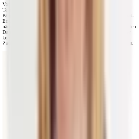
Vor allem bei Akne zeigt sich dies über Entzündungen der
Talgdrüsen. Betroffene Hautareale weisen dann rote Pusteln und
Pappeln auf. Bei Akne handelt es sich häufig auch um Entgiftungs-
Erscheinungen. Über die Haut schleust dein Körper
Giftstoffe
nämlich ebenso nach außen wie über die Nieren, die Leber oder den
Darm. Wie es zu Ablagerungen von Giftstoffen in deinem Körper
kommen kann und wie der Verzehr bestimmter Lebensmittel den
Zustand deiner Haut beeinflusst, erfährst du im nächsten Abschnitt.