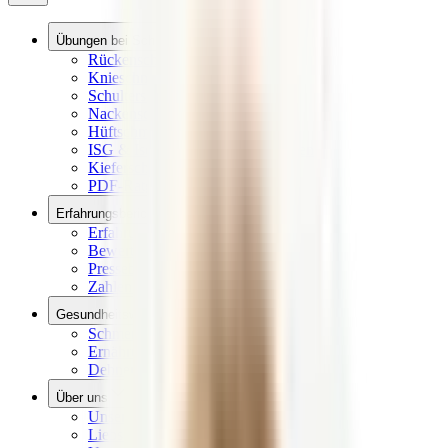
Übungen bei Schmerzen
Rückenschmerzen Übungen
Knieschmerzen Übungen
Schulterschmerzen Übungen
Nackenschmerzen Übungen
Hüftschmerzen Übungen
ISG & Ischias Schmerzen Übungen
Kieferschmerzen Übungen
PDF-Ratgeber Downloads
Erfahrungsberichte
Erfahrungen
Bewertungen aus dem Netz
Presseberichte
Zahlen & Fakten
Gesundheitswissen
Schmerzlexikon
Ernährungslexikon
Dehnen, Rollen, Drücken
Über uns
Unsere Vision
Liebscher & Bracht Übungen