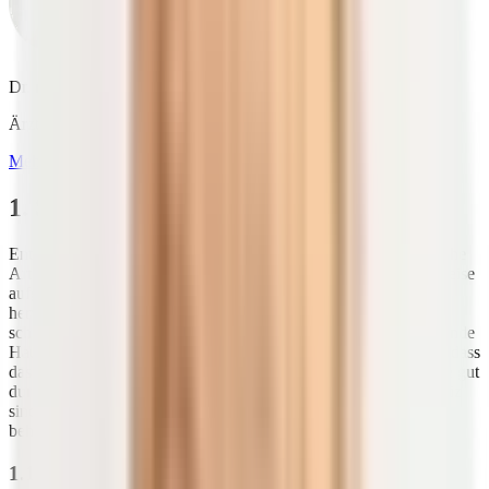
Dr. med. Petra Bracht
Ärztin & Ernährungspezialistin
Mehr über Dr. med. Petra Bracht
1. So entstehen Entzündungen
Entzündungen in deinem Körper machen sich auf unterschiedliche
Art und Weise bemerkbar. Eine
akute Entzündung
, beispielsweise
aufgrund eines Insektenstichs, ruft direkt eine
Abwehrreaktion
hervor. An der Einstichstelle färbt sich die Haut rot und schwillt
schnell an. In vielen Fällen bilden sich sogenannte Quaddeln (runde
Hautbereiche, die leicht erhaben sind). Dein Körper sorgt dafür, dass
das Gift des Insekts abgetragen werden kann, indem er die Stelle gut
durchblutet und
Antikörper
bildet. Starkes Brennen und Juckreiz
sind typische Symptome, die sich mit Gels und Cremes gut
behandeln lassen.
1.1 Akute Entzündungen