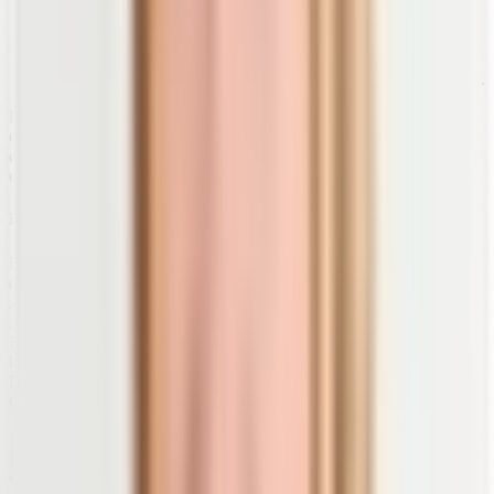
oder auch Probleme des Verdauungstrakts.
Beschwerden an den Gelenken
,
aber auch Kopfschmerzen sind weitere Anzeichen einer
bisher unbemerkten, chronischen Entzündung deines Körpers.
Nicht selten werden aufgrund dieser
unspezifischen Symptome
,
die sich zunächst durch einen milden Verlauf bemerkbar machen,
chronische Erkrankungen diagnostiziert. Dazu zählen die häufigsten
chronischen Entzündungen der Gelenke wie Arthritis und
Rheuma
.
Rheuma (rheumatoide Arthritis und Gicht)
Bei
rheumatischen Erkrankungen
sind entzündete Gelenke ein
deutliches Indiz dafür, dass das Immunsystem in ständiger
Alarmbereitschaft ist. Ein zunächst unbekannter Auslöser reizt deine
Abwehr so stark, dass es deinem Immunsystem nicht gelingt, den
Eindringling erfolgreich zu bekämpfen. Dadurch wird dein
körpereigenes Abwehrsystem ständig stimuliert. Während dieser
Dauer-Bedrohung
reagiert dein Körper mit Entzündungen in den
Gelenken.
Bei
Rheuma
müssen mehrere auslösende Faktoren als Ursache der
Erkrankung in Betracht gezogen werden. Studien zeigen immer
wieder, dass auch die
Ernährung
maßgeblich die Häufigkeit und