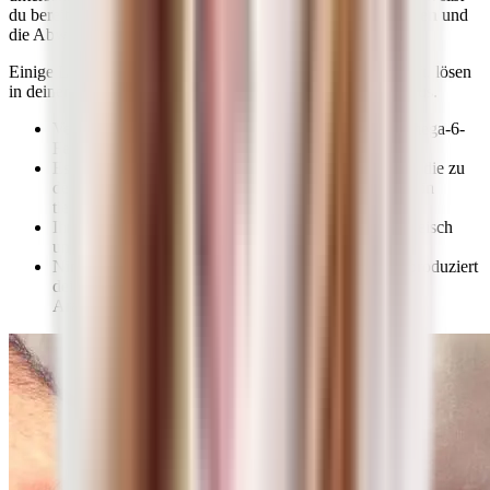
du bereits, dass
Entzündungen dein Immunsystem belasten
und
die Abwehr auf Dauer schwächen können.
Einige Lebensmittel, insbesondere solche tierischer Herkunft, lösen
in deinem Körper besonders häufig Entzündungsprozesse aus.
Verantwortlich dafür ist vor allem eine bestimmte Omega-6-
Fettsäure.
Es handelt sich um die sogenannte
Arachidonsäure,
die zu
den ungesättigten Fettsäuren zählt und ausschließlich in
tierischen Produkten vorkommt.
Ihr Gehalt ist in rotem Fleisch, so etwa in Schweinefleisch
und Rindfleisch, am höchsten.
Nimmst du Fleisch- und andere Wurstwaren zu dir, produziert
dein Organismus aufgrund der erhöhten Zufuhr von
Arachidonsäure entzündungsfördernde Botenstoffe.