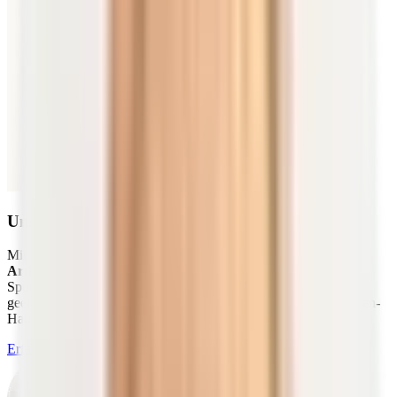
Unsere besten Vitalstoffe kombiniert
Mit unseren
Nahrungsergänzungsmitteln im ALL IN ONE -
Arthro-Paket (Kapseln)
erhältst du wichtige Vitamine und
Spurenelemente. Damit sind sie auch für Schmerzpatienten gut
geeignet. Wir wollen, dass du alles für einen intakten Säure-Basen-
Haushalt sowie Knorpel und Faszien zur Verfügung hast.
Erfahre mehr zum ALL IN ONE - Arthro-Paket (Kapseln)