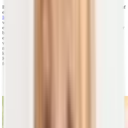
Bei akuten Entzündungen gibt es also einen
direkten Auslöser
. Auf
einen ungewohnten Reiz folgt eine unmittelbare Reaktion deines
Immunsystems
. Du erkennst akute Entzündungen an Symptomen
wie
Rötung
,
Schwellung
und
Wärme
an der entzündeten Stelle,
einem Pulsieren (vermehrte Durchblutung) sowie Schmerzen an der
betroffenen Körperregion. Ganz ähnlich wie bei dem Insektenstich
entzündet sich die lokale Hautstelle, in der sich ein Holzsplitter
verirrt hat. Bis wir ihn beseitigen, ist die Stelle gerötet und kann in
manchen Fällen auch zu
eitrigen Entzündungen
führen. Ein
körpereigenes Sekret aus Bakterien bildet sich, um
Krankheitserreger zu beseitigen und sie aus dem Blutkreislauf
fernzuhalten.
Die Entzündungsreaktion ist ein natürlicher Vorgang
und zeigt dir, dass dein Immunsystem gut funktioniert.
Deine Körperabwehr ist in der Lage, auf äußere
Umweltfaktoren zu reagieren und sie zu bekämpfen.