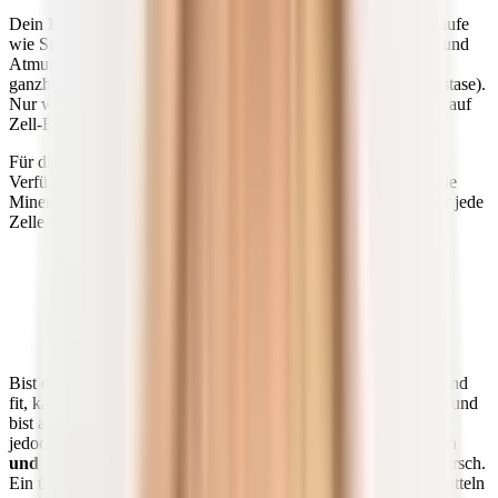
Dein Körper ist ein hoch komplexes System, das tägliche Abläufe
wie Stoffwechsel (Verdauung, Zellteilung, Blutbildung), Puls und
Atmung routiniert meistert. Allem übergeordnet steht ein
ganzheitliches Gleichgewicht aller Körperfunktionen (Homöostase).
Nur wenn dein Organismus dieses dynamische Gleichgewicht auf
Zell-Ebene aufrechterhält, ist auch dein
Immunsystem
intakt.
Für diese Balance solltest du ihm genügend Nährstoffe zur
Verfügung stellen. Mithilfe ausreichender
Mikronährstoffe
wie
Mineralien, Vitaminen und Spurenelementen kann dein Körper jede
Zelle versorgen und alle Funktionen sicherstellen.
Insbesondere anti-entzündliche Substanzen wie
sekundäre Pflanzenstoffe (
Flavonoide
,
Carotinoide
und
Anthocyane
) begünstigen unsere Gesundheit. Sie
schützen uns vor Krankheitserregern und schädlichen
1)
Umweltfaktoren.
Bist du gut mit diesen Stoffen versorgt, fühlst du dich gesund und
fit, kannst körperliche und geistige Höchstleistungen erbringen und
bist auch mental ausgeglichen und entspannt. Die Realität sieht
jedoch bei vielen von uns anders aus:
Zivilisationskrankheiten
und „chronische“ Entzündungen
sind weiter auf dem Vormarsch.
Ein übermäßiger Verzehr von fett- und zuckerreichen Lebensmitteln