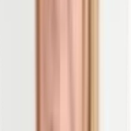
Basen+ für wirksame Nahrungsergänzung
Unser Basen+ enthält wichtige Mineralien wie Magnesium, Kalium
und Kalzium in hochwirksamer Citrat-Form. So kann dein Körper
sie bestmöglich aufnehmen und verstoffwechseln. Diese
Mineralstoffe tragen unter anderem zur Erhaltung einer normalen
Muskel- und Nervenfunktion bei.
Erfahre mehr über Basen +
Chronische Darmerkrankungen: Colitis Ulcerosa, Morbus
Chron, Gastritis & Co.
Besonderes Augenmerk sollten wir bei Entzündungen auf unseren
Darm
legen. Er gilt als
Immun-Organ
Nummer eins und wird bei
einem ungesunden Lebensstil schnell in Mitleidenschaft gezogen.