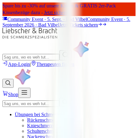
Spare bis zu -30% auf unsere Kissen & GRATIS 2er-Pack
Kissenbezüge dazu -
Jetzt sichern
Community Event · 5. Sept. · Bad Vilbel
Community Event · 5.
September 2026 · Bad Vilbel
Jetzt Tickets sichern
App-Login
|
Therapeuten finden
Shop
Übungen bei Schmerzen
Rückenschmerzen Übungen
Knieschmerzen Übungen
Schulterschmerzen Übungen
Nackenschmerzen Übungen