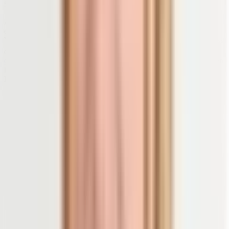
3)
Stärke rheumatischer Schübe beeinflussen kann.
Außerdem ergeben Blutuntersuchungen bei Rheumakranken oft
einen
Mangel an bestimmten Mikronährstoffen
. Fehlende
Vitamine, Mineralien und Spurenelemente tragen hier dazu bei, dass
4)
der Körper nicht richtig arbeiten kann.
Wie
entzündungshemmende Lebensmittel
auch bei Rheuma dabei helfen
können, Mängeln vorzubeugen, dein Immunsystem zu stärken und
Entzündungen abzuschwächen
, liest du weiter unten.