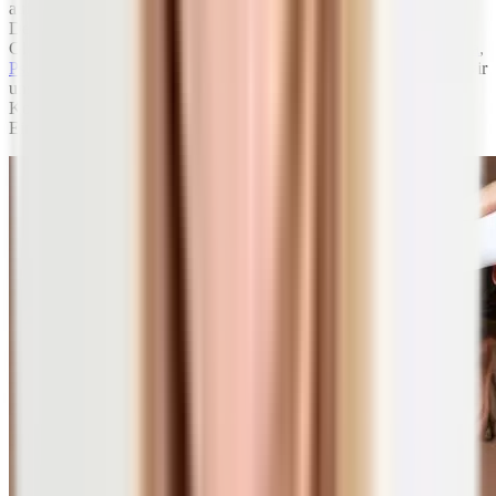
aufgrund der Hauterscheinungen einen deutlichen Hinweis darauf.
Deine Haut ist ein gutes
Abbild
deines körperlichen
Gleichgewichts. Krankheiten der Haut wie
Neurodermitis
,
Rosazea
,
Psoriasis
oder
Akne
zeigen eine deutliche Reaktion auf das, was wir
unserem Körper täglich zuführen: in Form von Nahrung und
Kosmetika, aber auch Umweltgiften und anderen chemischen
Einflüssen, die wir nicht kontrollieren können.