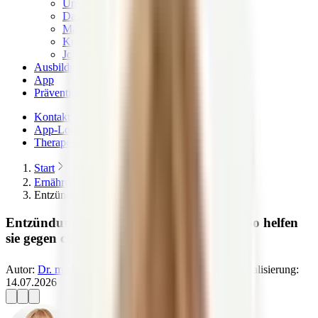
Unser Qualitätsversprechen
Das Team & die Familie
Magazin – News & Stories
Kritik & Transparenz
Jobs
Ausbildungen
App
Präventionskurse
Kontakt
App-Login
Therapeuten finden
Start
Ernährungslexikon
Entzündungshemmende Lebensmittel
Entzündungshemmende Lebensmittel — So helfen
sie gegen chronische Erkrankungen
Autor:
Dr. med. Petra Bracht
14.07.2026
Letzte Aktualisierung:
14.07.2026