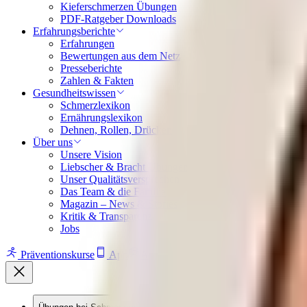
Kieferschmerzen Übungen
PDF-Ratgeber Downloads
Erfahrungsberichte
Erfahrungen
Bewertungen aus dem Netz
Presseberichte
Zahlen & Fakten
Gesundheitswissen
Schmerzlexikon
Ernährungslexikon
Dehnen, Rollen, Drücken
Über uns
Unsere Vision
Liebscher & Bracht Übungen
Unser Qualitätsversprechen
Das Team & die Familie
Magazin – News & Stories
Kritik & Transparenz
Jobs
Präventionskurse
App
Ausbildungen
Online-Shop