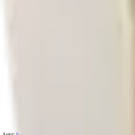
Autor:
Roland Liebscher-Bracht >