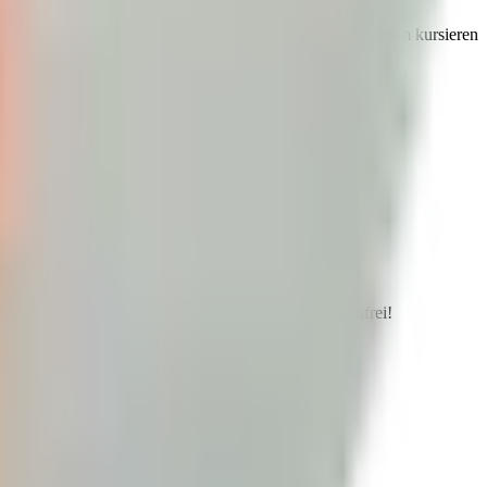
in-Präparate zum Kaffee –
Tipps
für ein starkes Immunsystem kursieren
nd zwei Immun-Booster-Rezepte on top – ganz kostenfrei!