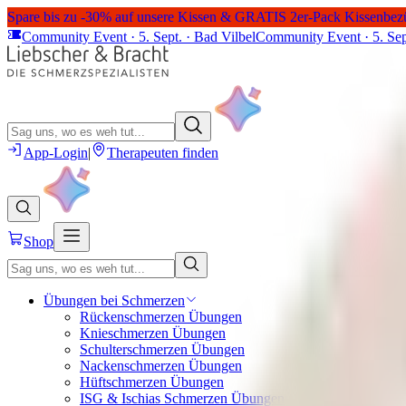
Spare bis zu -30% auf unsere Kissen & GRATIS 2er-Pack Kissenbez
Community Event · 5. Sept. · Bad Vilbel
Community Event · 5. Sep
App-Login
|
Therapeuten finden
Shop
Übungen bei Schmerzen
Rückenschmerzen Übungen
Knieschmerzen Übungen
Schulterschmerzen Übungen
Nackenschmerzen Übungen
Hüftschmerzen Übungen
ISG & Ischias Schmerzen Übungen