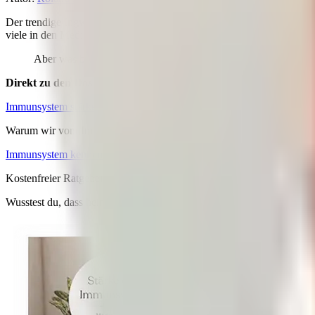
Der trendige Ingwer-Shot, Knoblauch pur, die skandinavische Schwitzp
viele in den Medien.
Aber was braucht es wirklich und was nicht, um Grippe- oder
Direkt zu den Dos & Don´ts
zur Stärkung deiner körpereigenen Abwe
Immunsystem stärken – Tipps
Warum wir vom Immunsystem als
biologisches Wunderwerk
spreche
Immunsystem kennenlernen
Kostenfreier Ratgeber
Wusstest du, dass heimischer Sanddorn 6-mal mehr Vitamin C liefert