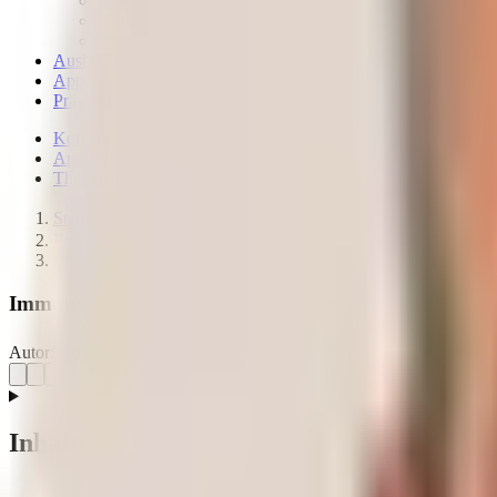
Magazin – News & Stories
Kritik & Transparenz
Jobs
Ausbildungen
App
Präventionskurse
Kontakt
App-Login
Therapeuten finden
Start
Ernährungslexikon
Immunsystem stärken
Immunsystem stärken – Das solltest du wissen, damit e
Autor:
Roland Liebscher-Bracht
14.07.2026
Letzte Aktualisierung:
Inhaltsverzeichnis