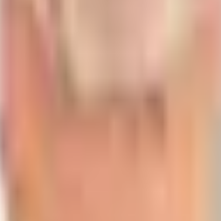
artie in der Sauna, Sport in aller Herrgottsfrühe oder ein paar Vitam
 Erkältungsviren den Garaus zu machen?
hrkräfte gehts hiermit:
n, liest du hier:
 als Orangen? Bekomme eine Liste solcher heim(l)ischen Superfoods u