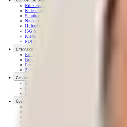
Übungen bei Schmerzen
Rückenschmerzen Übungen
Knieschmerzen Übungen
Schulterschmerzen Übungen
Nackenschmerzen Übungen
Hüftschmerzen Übungen
ISG & Ischias Schmerzen Übungen
Kieferschmerzen Übungen
PDF-Ratgeber Downloads
Erfahrungsberichte
Erfahrungen
Bewertungen aus dem Netz
Presseberichte
Zahlen & Fakten
Gesundheitswissen
Schmerzlexikon
Ernährungslexikon
Dehnen, Rollen, Drücken
Über uns
Unsere Vision
Liebscher & Bracht Übungen
Unser Qualitätsversprechen
Das Team & die Familie