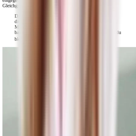
entgegen und hältst deinen Säure-Basen-Haushalt im
Gleichgewicht.
Das ist besonders wichtig, weil dieses Gleichgewicht
die Grundlage für die zelluläre Verwertung von
Mikronährstoffen bildet. In einem überwiegend
basischen Milieu entstehen seltener Krankheiten und du
3)
bleibst leichter gesund.