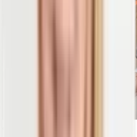
© wallybird | shutterstock.com