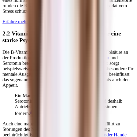
eines normalen Immunsystems beitragen. Sekundäre Pflanzenstoffe
runden die Rezeptur ab und können deine Zellen vor oxidativem
Stress schützen.
Erfahre mehr über Vital+
2.2 Vitamin B1, B6, B12 und Folsäure: für eine
starke Psyche
Die B-Vitamine B1, B6 und B12 sind zusammen mit Folsäure an
der Produktion der Botenstoffe
Dopamin
,
Noradrenalin
und
Serotonin beteiligt, die dein
Nervensystem
steuern. So sorgt
beispielsweise genug Serotonin neben guter Laune insbesondere für
mentale Ausgeglichenheit und innere Ruhe. Zusätzlich beeinflusst
das sogenannte Glückshormon sowohl deinen Schlaf als auch den
Appetit.
Ein Mangel an Folsäure kann zu niedrigen
Serotoninspiegeln im Nervensystem führen und deshalb
Antriebslosigkeit, Müdigkeit und sogar Depressionen
4)
fördern.
Auch eine mangelhafte Versorgung mit
Vitamin B12
führt zu
Störungen des Nervensystems, da die Reizweiterleitung
beeinträchtigt ist.
Kribbeln und eingeschlafene Füße oder Hände