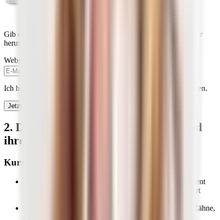
Gib deine E-Mail-Adresse im Formular an, um dir den Ratgeber
herunterzuladen:
Website
Ich habe die
Datenschutzbestimmungen
zur Kenntnis genommen.
Jetzt herunterladen
2. Die wichtigsten Mikronährstoffe und
ihre Funktionen
Kurz & Knapp
Jedes Vitamin, jeder Mineralstoff und jedes Spurenelement
übernimmt spezifische Aufgaben im Körper und reguliert
wichtige Stoffwechselprozesse.
Gesunde Haut, Haare und Nägel, starke Knochen und Zähne,
ein intaktes Immunysystem oder flexible Gelenke: Hier