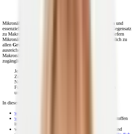
Mikronährstoffe sind die
treibende Kraft in deinen Zellen
und
essenziell für alle Vorgänge im gesamten Organismus. Im Gegensatz
zu Makronährstoffen (Kohlenhydrate, Eiweiße und Fette) liefern
Mikronährstoffe zwar keine Energie, tragen jedoch maßgeblich zu
allen
Grundfunktionen
des Körpers bei. Nur mit Hilfe
ausreichender Mikronährstoffe können deine Zellen
Makronährstoffe richtig verarbeiten und sie für den Körper
zugänglich machen.
Je nach Alter, Lebensphase und Geschlecht muss die
Zufuhr von Nährstoffen individuell abgestimmt sein.
Nur so kannst du einen Mangel vermeiden, alle
Funktionen deines Stoffwechsels optimal unterstützen
und bis ins hohe Alter gesund bleiben.
In diesem Artikel erklären wir dir deshalb ganz genau,
was Mikronährstoffe
sind,
welche Funktionen
einzelne Gruppen von Mikronährstoffen
in deinem Körper übernehmen,
was bei einem
Mikronährstoffmangel
passieren kann und