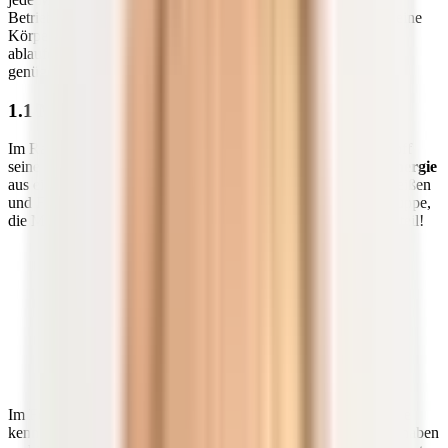
Betrieb halten. Denke beispielsweise an deinen Herzschlag, deine
Körpertemperatur, die Atmung und viele weitere unbewusst
ablaufende Prozesse, die dich jede Sekunde begleiten. Ohne
genügend Treibstoff wäre dies nicht möglich.
1.1 Mikronährstoffe: Von wegen „zweite Geige“
Im Rahmen einer gesunden Ernährung hat jeder Makronährstoff
seine Berechtigung. Damit dein Körper die aufgenommene
Energie
aus einer ausgewogenen Mischung von Kohlenhydraten, Eiweißen
und Fetten jedoch
verwerten
kann, ist die zweite Nährstoffgruppe,
die Mikronährstoffe, keineswegs zweitrangig. Ganz im Gegenteil!
Mikronährstoffe liefern zwar keine Energie, sind aber
lebensnotwendig. Da dein Körper kaum einen davon
selbst produziert, musst du sie mit den richtigen
Nahrungsmitteln zuführen. Das ist einfacher gesagt als
getan, denn alle Lebensmittel beinhalten
unterschiedliche Mikronährstoffe in unterschiedlicher
Menge und nicht alle sind in gleichem Maße für den
Körper zugänglich (Stichwort:
Bioverfügbarkeit
).
Im Folgenden lernst du deshalb die wichtigsten Mikronährstoffe
kennen und erfährst, welche Bedeutung sie für deinen Körper haben