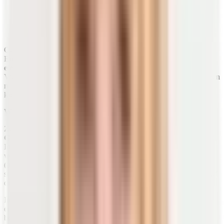
Immunsystem sowie einzelne Stoffwechselprozesse
negativ. Augen, Knochen, Haut, Schleimhäute und das
Nervensystem können beispielsweise bei einem
Vitamin-A-Mangel betroffen sein.
Generell geraten wir heutzutage aufgrund der modernen
Ernährungsweise
eher in ein Defizit
an Mikronährstoffen
als in
einen Zustand der Überversorgung
. Um einen Überschuss an
Vitaminen oder Mineralien musst du dir also so schnell keine Sorgen
machen. Warum es dagegen häufig zu
Mangelerscheinungen
kommt, erfährst du weiter unten im Detail.
Wasserlösliche Vitamine
Zu den wasserlöslichen Vitaminen zählen die
Vitamine der B-
Gruppe
(B1, B2, B3, B5, B6, B7, B9 und
B12
) sowie
Vitamin C
.
Im Gegensatz zu den fettlöslichen Vitaminen reichern sich die
wasserlöslichen Vitamine nicht lange im Organismus an
(ausgenommen Vitamin B12). Ein Zuviel an diesen Vitaminen
scheidet dein Körper daher über die Nieren wieder aus. Er sorgt auf
diese Weise für eine eigenständige Regulierung.
In besonderem Maße sind die wasserlöslichen Vitamine an
enzymatischen Reaktionen beteiligt und fungieren als Coenzyme
beziehungsweise Cofaktoren bei biochemischen Prozessen im