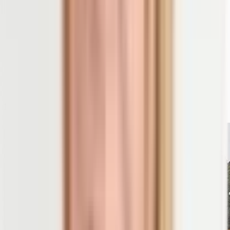
pflanzlicher Nahrung heben die Bioverfügbarkeit
(Aufnahmefähigkeit von Vitaminen und Mineralstoffen)
entweder an oder setzen sie herab:
Kurze Garzeiten erhalten mehr Mikronährstoffe als
langes Kochen.
Schneiden und Zerkleinern von Kreuzblütlern (die
meisten Kohlsorten) und Zwiebelgewächsen
(Knoblauch, Zwiebeln und Lauch) spaltet wichtige
Mikronährstoffe auf und erleichtert dadurch die
Aufnahme.
Mineralstoffe