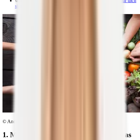
wann die Einnahme von
Nahrungsergänzungsmitteln für dich
sinnvoll
ist.
© Andrii Zastrozhnov | shutterstock.com
1. Mikronährstoffe: Was ist das und was