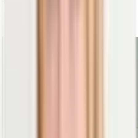
Stoffwechsel:
Vitamin B3 hat wichtige Funktionen beim
Energiestoffwechsel,
B1 ist am Kohlenhydratstoffwechsel beteiligt und
B6 hilft beim Stoffwechsel roter Blutkörperchen.