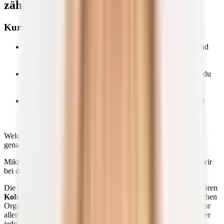
zählt dazu?
Kurz & Knapp
Mikronährstoffe sind lebensnotwendig für den Körper und
unterstützen ihn bei allen Grundfunktionen und
Stoffwechselprozessen.
Als Vitamine, Mineralstoffe und Spurenelemente findest du
Mikronährstoffe zum größten Teil in deiner täglichen
Nahrung.
Dein Körper kann diese lebenswichtigen Vitalstoffe nicht
selbst herstellen, weshalb du sie unbedingt über die
Ernährung aufnehmen musst.
Welche biochemischen Substanzen sie enthalten und wie diese
genau wirken, liest du im
zweiten Kapitel
.
Mikronährstoffe gehören zu den
zwei Nährstoffgruppen
, die wir
bei der Aufnahme von Nahrung unterscheiden.
Die andere Gruppe bilden die
Makronährstoffe
. Zu ihnen gehören
Kohlenhydrate, Eiweiße und Fette
. Sie liefern dem menschlichen
Organismus — ob Muskeln, Gehirn oder anderen Organen –, vor
allem Energie in Form von Kalorien. Immerhin muss dein Körper
jede Menge Prozesse steuern und Grundfunktionen ständig in