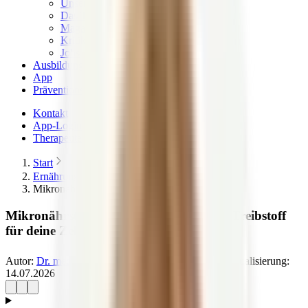
Unser Qualitätsversprechen
Das Team & die Familie
Magazin – News & Stories
Kritik & Transparenz
Jobs
Ausbildungen
App
Präventionskurse
Kontakt
App-Login
Therapeuten finden
Start
Ernährungslexikon
Mikronährstoffe
Mikronährstoffe — Lebensnotwendiger Treibstoff
für deine Zellen
Autor:
Dr. med. Petra Bracht
14.07.2026
Letzte Aktualisierung:
14.07.2026