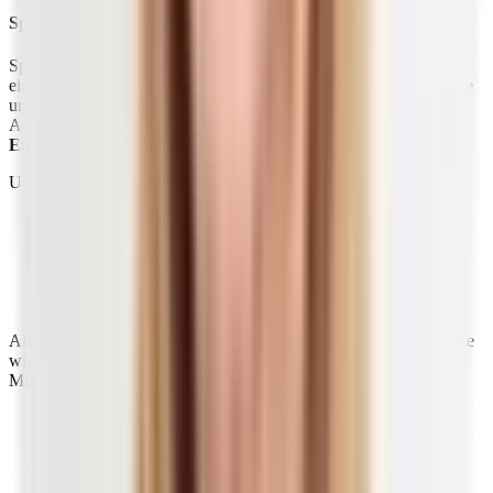
Spurenelemente
Spurenelemente kommen in tierischen Produkten, aber auch zu
einem großen Teil in pflanzlichen Lebensmitteln vor. Wie Vitamine
und Mineralstoffe auch, erfüllen diese Substanzen wichtige
Aufgaben und dienen als
Cofaktoren für eine Vielzahl von
Enzymen
.
Unter anderem
sind sie Bestandteil von Hormonen (Jod),
wirken beim Sauerstofftransport (Eisen),
unterstützen die Funktion der Muskulatur (Eisen) sowie des
Bindegewebes (Silizium) und
2)
helfen bei der
Entgiftung
(Selen).
Als
gute Quellen
dienen Gemüse, Vollkorngetreide, Hülsenfrüchte
wie Linsen, Bohnen und Kichererbsen sowie schwarzer Tee,
Mineralwasser, Nüsse, Samen und Ölsaaten.
Bei einer vegetarisch und veganen Ernährung sind
Spurenelemente ausreichend abgedeckt. Dies darfst du
auch von einer Mischkost erwarten, sofern sie neben
tierischen Produkten reichlich pflanzliche Lebensmittel