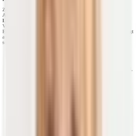
Zu den fettlöslichen Vitaminen gehören die Vitamine
E, D, K und
A
. Dein Körper speichert sie in großen Mengen, vor allem in der
Leber
. Aufgrund dieser Speicherfunktion kannst du fettlösliche
Vitamine jedoch schnell überdosieren – insbesondere durch die
Einnahme von bestimmten Präparaten. Halte dich deshalb unbedingt
an die jeweilige Verzehr-Empfehlung, wenn du deine Nahrung mit
solchen Vitaminen ergänzt.
Im Falle einer
Überdosierung
kann es nämlich zu einer
Hypervitaminose
kommen, die möglicherweise schädigende
Wirkung hat. Eine erhöhte Zufuhr von
Vitamin A
kann zu
Kopfschmerzen, Muskel- und Gelenkschmerzen, Haarausfall,
trockener Haut
und im Falle einer Schwangerschaft zur
Schädigung des Embryos (Fehlbildungen) führen.
Bei einer zu hohen Dosis an
Vitamin D
erhöht sich der
Kalziumspiegel im Blut, wodurch es zu einer sogenannten
Hyperkalzämie
kommt. Der Körper nimmt dann zu viel
Kalzium aus den Nahrungsmitteln auf und löst zusätzlich
vermehrt Kalzium aus den Knochen.
Besteht hingegen ein Mangel an lebenswichtigen
Vitaminen, sollte dieser so schnell wie möglich
behandelt werden. Eine Unterversorgung schadet auf
Dauer deinem Körper und beeinflusst dein gesamtes