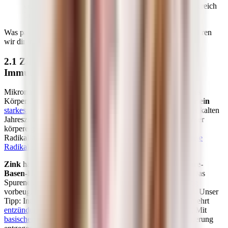
erfährst du, welche Mikronährstoffe du für welchen Bereich
brauchst.
Was passiert, wenn dir wichtige Mikronährstoffe fehlen, erklären
wir dir im
dritten Kapitel
.
2.1 Zink und Vitamin C: für ein starkes
Immunsystem
Mikronährstoffe beteiligen sich an allen Grundfunktionen des
Körpers. Bestimmt weißt du, dass
Vitamin C und Zink für ein
starkes Immunsystem
besonders wichtig sind – gerade in der kalten
Jahreszeit. Vitamin C als potentes
Antioxidans
ist gut für unser
körpereigenes Abwehrsystem und dient neben Zink als
Radikalfänger. Es bietet deinen Zellen also Schutz gegen
freie
Radikale
, die sich bei Stoffwechsel-Vorgängen bilden.
Zink
hat außerdem eine besondere Bedeutung für den
Säure-
Basen-Haushalt
und hält
Haare
, Haut und Nägel gesund. Das
Spurenelement kann Entzündungen und einer
Übersäuerung
vorbeugen beziehungsweise ausgleichende Wirkung zeigen. Unser
Tipp: Integriere im Falle von Entzündungen unbedingt vermehrt
entzündungshemmende Lebensmittel
in deinen Speiseplan. Mit
basischen Lebensmitteln
wirkst du zusätzlich einer Übersäuerung