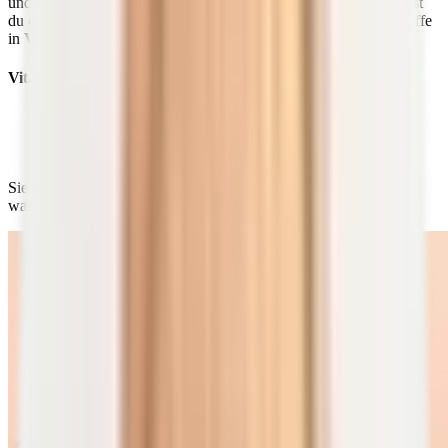
und in welchen Lebensmitteln sie vorkommen. Orientieren kannst
du dich dabei an der gängigen Unterscheidung der Mikronährstoffe
in
Vitamine, Mineralien und Spurenelemente
.
Vitamine
Vitamine sind organische Verbindungen und für den
Körper bei zahlreichen Stoffwechselprozessen
essenziell.
Sie lassen sich in zwei Gruppen unterteilen: fettlösliche und
wasserlösliche Vitamine.