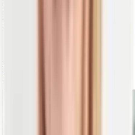
Mineralstoffe enthalten im Gegensatz zu den Vitaminen keine
Kohlenstoff-Verbindung. Sie sind der anorganische Bestandteil der
Nahrung und lebenswichtig für Stoffwechsel und Wasserhaushalt.
Zu den Mineralien gehören die
Mengen- und Spurenelemente
. In
unserem Körper befinden sie sich
im wässrigen Milieu
wie dem
Blut und der intrazellulären Flüssigkeit (innerhalb der Zelle).
Dort liegen sie einzeln als
Ionen
beziehungsweise
Elektrolyte
vor. Diesen Begriff hast du bestimmt schon
mal gehört.
Auch Mineralstoffe enthalten keine Kalorien und gelten daher nicht
als Energielieferanten. Allerdings sind sie für die
Regulierung
etlicher Prozesse
im Organismus essenziell und bilden einen großen
Teil des Hartgewebes im Körper – etwa in Knochen und Zähnen.
Kalzium und Phosphor übernehmen hier wichtige Funktionen.