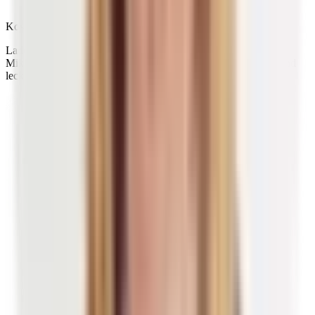
enthält.
Kostenfreier Ratgeber
Lade dir jetzt unsere kostenfreien Rezepte für deinen
Mikronährstoff-Boost herunter und koche noch heute gesund und
lecker!