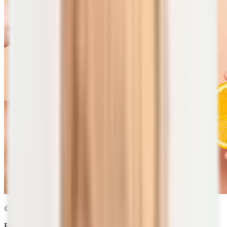
© Roman Samborskyi | shutterstock.com
Fettlösliche Vitamine