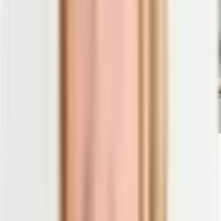
Werbung
B12+ für einen gesunden Energiestoffwechsel
Unser
Nahrungsergänzungsmittel
B12+
enthält alle wichtigen B-
Vitamine. B12 und B6 unterstützen eine normale Funktion des
Nervensystems, der Psyche und des Energiestoffwechsels. Vor
allem für Veganer kann unser B-Komplex von Vorteil sein, da sie