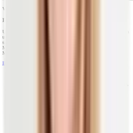
Werbung
Basen+ für wirksame Nahrungsergänzung
Unser Basen+ enthält wichtige Mineralien wie Magnesium, Kalium
und Kalzium in hochwirksamer Citrat-Form. So kann dein Körper
sie bestmöglich aufnehmen und verstoffwechseln. Diese
Mineralstoffe tragen unter anderem zur Erhaltung einer normalen
Muskel- und Nervenfunktion bei.
Erfahre mehr über Basen +
Zu den
Mengenelementen
(Mineralstoffe, die in einer
Konzentration von über 50 Milligramm pro Kilogramm
Körpergewicht vorliegen) zählen Natrium, Kalium, Kalzium,
Magnesium
, Chlor, Phosphor und Schwefel.
Die
Spurenelemente
Eisen, Jod, Zink, Kupfer, Mangan,
Selen, Fluor, Molybdän, Chrom und Kobalt fallen unter 50
Milligramm pro Kilogramm Körpergewicht.
Tatsächlich nimmt man mit der Nahrung fast
ausschließlich Mengenelemente auf (etwa 99 Prozent).
1)
Der kleine Rest sind Spurenelemente.