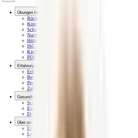
Übungen bei Schmerzen
Rückenschmerzen Übungen
Knieschmerzen Übungen
Schulterschmerzen Übungen
Nackenschmerzen Übungen
Hüftschmerzen Übungen
ISG & Ischias Schmerzen Übungen
Kieferschmerzen Übungen
PDF-Ratgeber Downloads
Erfahrungsberichte
Erfahrungen
Bewertungen aus dem Netz
Presseberichte
Zahlen & Fakten
Gesundheitswissen
Schmerzlexikon
Ernährungslexikon
Dehnen, Rollen, Drücken
Über uns
Unsere Vision
Liebscher & Bracht Übungen