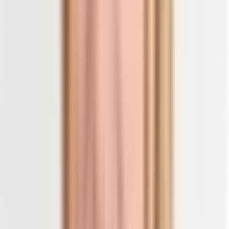
auf tierische Nahrungsmittel verzichten, die Vitamin B12 enthalten.
Erfahre mehr über B12+
Coenzyme und Cofaktoren
Neben Proteinen und Enzymen gibt es auch bestimmte organische
Moleküle, die bei Stoffwechselprozessen mitwirken: sogenannte
Cofaktoren (auch Coenzyme). Cofaktoren sind Metall-Ionen wie
Eisen,- Kupfer-, Zink- und Mangan-Ionen, die an bestimmte
Enzyme gebunden und für deren Funktion notwendig sind.
Für die Zellatmung und die Energie-Übertragung erfüllen zum
Beispiel die Cofaktoren ATP (Adenosintriphosphat) und ADP
(Adenosindiphosphat) besonders wichtige Aufgaben.
Clever kombinieren und zubereiten
Bei einer abwechslungsreichen pflanzlichen Ernährung kannst du
die Aufnahme von Vitaminen übrigens durch clevere
Kombinationen von Lebensmitteln erhöhen:
So erleichtert beispielsweise Vitamin C die Aufnahme von
Eisen.
Bestimmte Zubereitungs-Methoden (Garen, Kochen,
Pürieren, Rohverzehr) und die Lagerungsdauer von