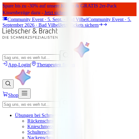
Spare bis zu -30% auf unsere Kissen & GRATIS 2er-Pack
Kissenbezüge dazu -
Jetzt sichern
Community Event · 5. Sept. · Bad Vilbel
Community Event · 5.
September 2026 · Bad Vilbel
Jetzt Tickets sichern
App-Login
|
Therapeuten finden
Shop
Übungen bei Schmerzen
Rückenschmerzen Übungen
Knieschmerzen Übungen
Schulterschmerzen Übungen
Nackenschmerzen Übungen