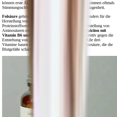
können erste Anzeichen eines Mangels sein. Hinzu kommen oftmals
Stimmungsschwankungen, Reizbarkeit und Abgeschlagenheit.
Folsäure
gehört als
B9
zum B-Komplex und ist besonders für die
Herstellung von Erbsubstanz (DNA) bedeutend. Im
Proteinstoffwechsel spielt es als Cofaktor bei der Herstellung von
Aminosäuren eine entscheidende Rolle. In der
Interaktion mit
Vitamin B6 und B12
kann Folsäure außerdem präventiv gegen die
Entstehung von
Atherosklerose
eingesetzt werden: Alle drei
Vitamine bauen nämlich
Homocystein
ab, eine Aminosäure, die die
Blutgefäße schädigen kann.