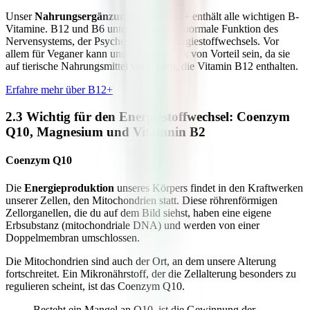
Unser
Nahrungsergänzungsmittel
B12+
enthält alle wichtigen B-
Vitamine. B12 und B6 unterstützen eine normale Funktion des
Nervensystems, der Psyche und des Energiestoffwechsels. Vor
allem für Veganer kann unser B-Komplex von Vorteil sein, da sie
auf tierische Nahrungsmittel verzichten, die Vitamin B12 enthalten.
Erfahre mehr über B12+
2.3 Wichtig für den Energiestoffwechsel: Coenzym
Q10, Magnesium und Vitamnin B2
Coenzym Q10
Die
Energieproduktion
unseres Körpers findet in den Kraftwerken
unserer Zellen, den Mitochondrien statt. Diese röhrenförmigen
Zellorganellen, die du auf dem Bild siehst, haben eine eigene
Erbsubstanz (mitochondriale DNA) und werden von einer
Doppelmembran umschlossen.
Die Mitochondrien sind auch der Ort, an dem unsere Alterung
fortschreitet. Ein Mikronährstoff, der die Zellalterung besonders zu
regulieren scheint, ist das Coenzym Q10.
Besteht ein Mangel an Q10, ist die Gewinnung der