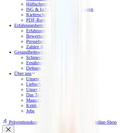
Hüftschmerzen Übungen
ISG & Ischias Schmerzen Übungen
Kieferschmerzen Übungen
PDF-Ratgeber Downloads
Erfahrungsberichte
Erfahrungen
Bewertungen aus dem Netz
Presseberichte
Zahlen & Fakten
Gesundheitswissen
Schmerzlexikon
Ernährungslexikon
Dehnen, Rollen, Drücken
Über uns
Unsere Vision
Liebscher & Bracht Übungen
Unser Qualitätsversprechen
Das Team & die Familie
Magazin – News & Stories
Kritik & Transparenz
Jobs
Präventionskurse
App
Ausbildungen
Online-Shop