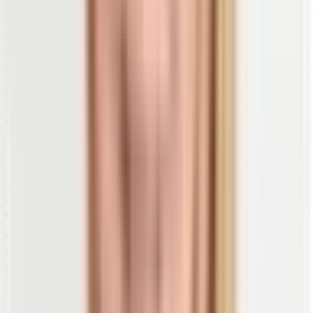
Diabetes mellitus Typ 2, Schwangerschaftsdiabetes, Demenz,
12)
Multiple Sklerose und rheumatoide Arthritis.
Kopfschmerzen und Migräne mit Vitamin D behandelt
werden können.
Um bestmöglich von Vitamin D zu profitieren und es deinem
Körper ausreichend zur Verfügung zu stellen, musst du noch ein
bisschen mehr wissen. Denn von Vitamin D gibt es zwei
verschiedene Formen. Im folgenden Abschnitt lernst du sie kennen
und erfährst, weshalb insbesondere Vitamin D3 in Präparaten zur
Nahrungsergänzung empfohlen wird.
1.2 Vitamin D2 und D3
Vitamin D kommt in zwei verschiedenen Formen vor.
Vitamin D2
,
das sogenannte Ergocalciferol,
und Vitamin D3
, auch
13)
Cholecalciferol genannt.
Während
Vitamin D2 in Pflanzen
wie beispielsweise Pilzen zu
finden ist, existiert Cholecalciferol (Vitamin D3) in allen nicht-
pflanzlichen
Eukaryoten
finden, weshalb es in
Nahrungsergänzungsmitteln häufig nicht vegan ist. Auch bei uns
Menschen liegt übrigens die Form D3 als Vitamin im Körper vor.