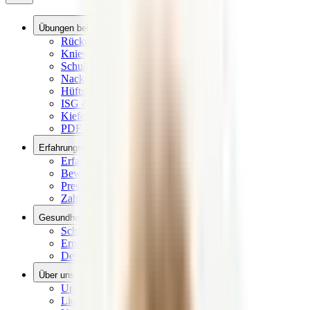
Übungen bei Schmerzen
Rückenschmerzen Übungen
Knieschmerzen Übungen
Schulterschmerzen Übungen
Nackenschmerzen Übungen
Hüftschmerzen Übungen
ISG & Ischias Schmerzen Übungen
Kieferschmerzen Übungen
PDF-Ratgeber Downloads
Erfahrungsberichte
Erfahrungen
Bewertungen aus dem Netz
Presseberichte
Zahlen & Fakten
Gesundheitswissen
Schmerzlexikon
Ernährungslexikon
Dehnen, Rollen, Drücken
Über uns
Unsere Vision
Liebscher & Bracht Übungen