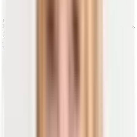
Aufnahme von UV-B-Strahlung um 95 Prozent senken.
2)
Ein Nachteil
für alle, die in Deutschland oder nördlicheren
Regionen leben: Die Sonne ist nicht das ganze Jahr über stark genug
und wir ihr nicht so barrierefrei ausgesetzt, als dass wir das
Sonnenvitamin ausreichend synthetisieren könnten. Dies ist nur
einer der Gründe, warum viele Menschen heutzutage an einem
Vitamin-D-Mangel
leiden.