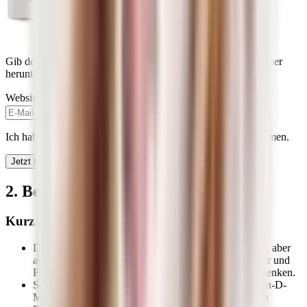
Gib deine E-Mail-Adresse im Formular an, um dir den Ratgeber
herunterzuladen:
Website
Ich habe die
Datenschutzbestimmungen
zur Kenntnis genommen.
Jetzt herunterladen
2. Bedarfsdeckung schwierig?
Kurz & Knapp
Die Bedarfsdeckung mit Vitamin D ist in Deutschland, aber
auch weltweit nicht ganz einfach. Besonders im Winter und
Frühjahr solltest du an die Einnahme von Vitamin D denken.
Selbst in den sonnenreichen Monaten kann ein Vitamin-D-
Mangel entstehen. Lange Arbeitstage in geschlossenen