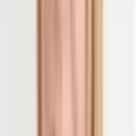
Auch für eine starke Abwehr ist Vitamin D unabdingbar.
Es
aktiviert nämlich wichtige Zellen deines Immunsystems
, die
sogenannten Killerzellen. Sie machen bei ausreichender Versorgung
mit dem Sonnenvitamin ihrem Namen alle Ehre und schützen dich
so vor Viren und Infekten. Nur mit genügend Vitamin D ist
dein
6)
körpereigener Schutz stark genug
, um dich gesund zu halten.
Derzeit noch in Diskussion ist, inwiefern Vitamin D
mildernd auf den Verlauf einer Corona-Infektion
wirken kann. Daran forschen Wissenschaftler weiter
7)
8)
auf Hochtouren.
Klar ist heute, dass Vitamin D …
… für die reibungslose Funktion fast aller Zellen und Organe
9)
wichtig ist.
… einen positiven Einfluss auf deine Knochen und das
Immunsystem
hat.
… die Aufnahme von Kalzium und Phosphor unterstützt und
10)
somit die Skelettmuskulatur stärkt.
… zu gesunden Zähnen beiträgt.
11)
… die Muskelkontraktionen reguliert.
… einigen Krankheiten vorbeugen kann: Herz-Kreislauf-
Erkrankungen, chronisch-entzündliche Darmerkrankungen,