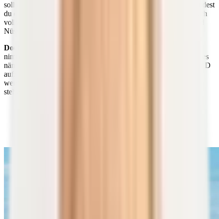
solltest du deshalb genug Fett zu dir nehmen. Am besten verwendest
du dafür gesunde Fettquellen wie etwa pflanzliches Öl. Aber auch
vollwertige pflanzliche Fettlieferanten wie Avocados, Oliven und
Nüsse sowie Ölsaaten eignen sich ausgezeichnet.
Doch Achtung:
Gegenüber den anderen fettlöslichen Vitaminen
nimmt Vitamin D eine Sonderstellung ein. Über die Nahrung ist es
nämlich nur sehr schwer bis kaum möglich, ausreichend Vitamin D
aufzunehmen. Zu gering ist der Gehalt dieses Vitamins in den
wenigen Lebensmitteln, die uns für die Zufuhr zur Verfügung
stehen.
Den größten Teil an Vitamin D decken wir durch die
körpereigene Produktion über die Haut – diese wird
erst durch die Sonneneinstrahlung, das UV-B-Licht
aktiviert.