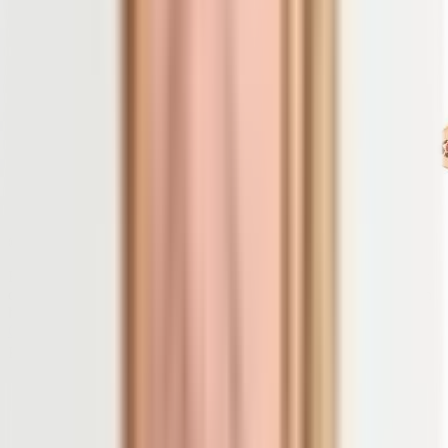
© Neokryuger | shutterstock.com
Fehlt eine ausreichende Versorgung mit Vitamin D, bestünde sogar
das Risiko, dass deine Knochen dünn und brüchig werden. Studien
haben bewiesen, dass genügend Vitamin D umgekehrt sogar
Osteoporose
vorbeugen kann, insbesondere in Kombination mit
5)
Kalzium.
Auf diesem Bild siehst du links einen gesunden
Knochen, rechts einen osteoporotisch veränderten
Knochen mit geringerer Knochendichte.