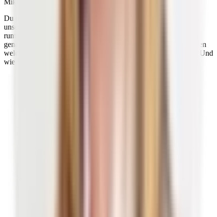
Mikronährstoffe einfach erklärt
Du möchtest alles auf einen Blick? Dann lade dir jetzt unbedingt
unsere kostenfreie Broschüre „Mikronährstoffe einfach erklärt"
runter. Dank vieler Grafiken und Tabellen findest du hier immer
genau das, was du gerade suchst: Welche Mikronährstoffe erfüllen
welche Aufgaben? In welchen Lebensmitteln ist was enthalten? Und
wie äußert sich ein Mangel?