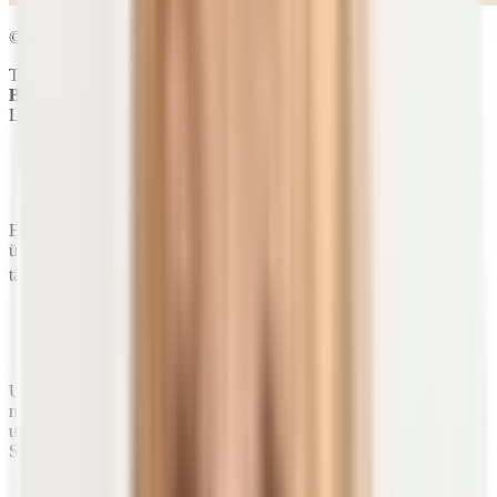
© WAYHOME studio | shutterstock.com
Tatsächlich nimmst du nur circa
zehn bis 15 Prozent deines
Bedarfs an Vitamin D
über die Ernährung zu dir. Viel zu wenige
Lebensmittel enthalten dieses essenzielle Vitamin. Zu ihnen zählen
fettreicher Seefisch wie Hering und Sardine,
manche Innereien (Leber) von Tieren sowie
Speisepilze und Eier (hier besonders das Eigelb).
Ernährst du dich rein pflanzlich, bleiben dir also nur noch die Pilze
übrig, um Vitamin D über die Ernährung aufzunehmen. Deinen
1)
täglichen Bedarf könntest du damit bei weitem nicht decken.
Ein Vorteil für Veganer:
Den größten Teil, 80 bis 90
Prozent des fettlöslichen Vitamins, bildet unser Körper
in der Haut.
Um die Produktion von Vitamin D in deiner Haut zu aktivieren,
musst du deinen Körper jedoch lange genug der Sonne aussetzen –
und das, so weit es geht, unbekleidet und vor allem ohne
Sonnenschutzmittel beziehungsweise Sonnencreme.
Bereits ein Sonnenlichtschutzfaktor von 15 würde die