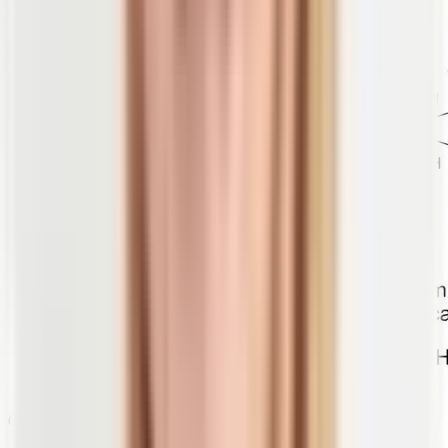
© Peter Hermes Furian | shutterstock.com