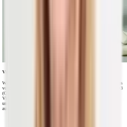
Vitamin D3 als Nahrungsergänzungsmittel
Wissenschaftliche Untersuchungen und die in unserem Organismus
vorkommende Form sprechen für die Verwendung von Vitamin D3
(Cholecalciferol) in Präparaten zur Nahrungsergänzung. Obwohl
Vitamin D eine gute Speicherkapazität – insbesondere in Muskeln
und im Fettgewebe vorweist –, solltest du im Winter auf eine
ausreichende Zufuhr achten.
Hier eignet sich die Form D3 ganz besonders, da sie
eine geringere
Halbwertszeit
aufweist als Vitamin D2.