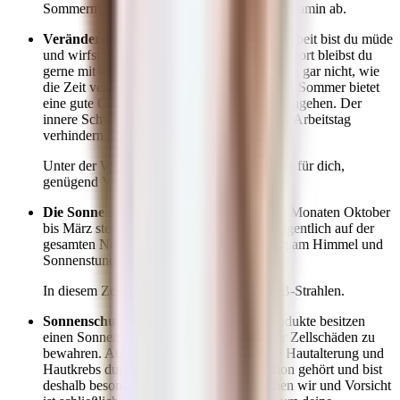
Sommermonaten kaum etwas vom Sonnenvitamin ab.
Verändertes Freizeitverhalten
:Nach der Arbeit bist du müde
und wirfst dich erst einmal auf die Couch ? Dort bleibst du
gerne mit deinem Handy liegen und bemerkst gar nicht, wie
die Zeit vergeht? Schade, denn vor allem der Sommer bietet
eine gute Gelegenheit, nach der Arbeit rauszugehen. Der
innere Schweinehund und ein viel zu langer Arbeitstag
verhindern dies aber viel zu häufig.
Unter der Woche wird es so immer schwerer für dich,
genügend Vitamin D zu produzieren.
Die Sonne steht nicht hoch genug
: In den Monaten Oktober
bis März steht die Sonne in Deutschland, eigentlich auf der
gesamten Nordhalbkugel, nicht hoch genug am Himmel und
Sonnenstunden sind generell rar.
In diesem Zeitraum fehlen uns genug UV-B-Strahlen.
Sonnenschutz
: Immer mehr Kosmetik-Produkte besitzen
einen Sonnenschutzfaktor, um die Haut vor Zellschäden zu
bewahren. Auch du hast zu viel über frühe Hautalterung und
Hautkrebs durch zu starke Sonnenexposition gehört und bist
deshalb besonders vorsichtig? Das verstehen wir und Vorsicht