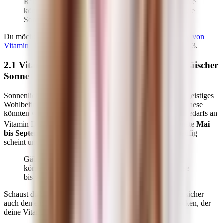
Räumen und regelmäßig eingenommene Medikamente
können eine Unterversorgung ebenso begünstigen wie
Sonnenschutzmittel.
Du möchtest wissen, wie dir
Vitamin K2 bei der Aufnahme von
Vitamin D3 helfen
kann? Alle Antworten warten in Kapitel 3.
2.1 Vitamin-D-Mangel: Schicksal unter europäischer
Sonne
Sonnenlicht ist sowohl für dein körperliches als auch dein geistiges
Wohlbefinden wichtig. Als „Urquelle“ der Vitamin-D-Synthese
könnten wir es nutzen, um über 90 Prozent unseres Tagesbedarfs an
18)
Vitamin D zu decken.
Dies gilt zumindest für die Monate
Mai
bis September
, in denen die Sonne in unseren Breiten häufig
scheint und hoch genug am Himmel steht.
Gäbe es da nicht ein paar Faktoren, die die
körpereigene Synthese des Sonnenvitamins teilweise
bis vollständig verhindern.
Schaust du dir die folgenden Punkte genauer an, wirst du sicher
auch den ein oder anderen Faktor in deinem Alltag entdecken, der
deine Vitamin-D-Aufnahme beeinträchtigen kann.