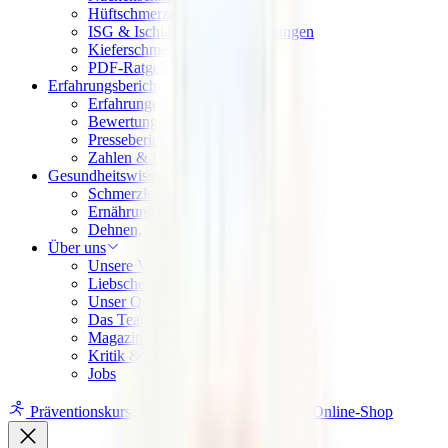
Hüftschmerzen Übungen
ISG & Ischias Schmerzen Übungen
Kieferschmerzen Übungen
PDF-Ratgeber Downloads
Erfahrungsberichte
Erfahrungen
Bewertungen aus dem Netz
Presseberichte
Zahlen & Fakten
Gesundheitswissen
Schmerzlexikon
Ernährungslexikon
Dehnen, Rollen, Drücken
Über uns
Unsere Vision
Liebscher & Bracht Übungen
Unser Qualitätsversprechen
Das Team & die Familie
Magazin – News & Stories
Kritik & Transparenz
Jobs
Präventionskurse
App
Ausbildungen
Online-Shop