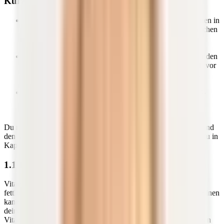
Kurz & Knapp
Das lebenswichtige Vitamin D übernimmt viele Funktionen in
deinem Körper. Es sorgt unter anderem für gesunde Knochen
und Zähne, stärkt dein Immunsystem und reguliert die
Funktion deiner Muskelbewegungen.
Als „Sonnenvitamin“ nimmt es eine Sonderstellung unter den
Vitaminen ein. Die Aufnahme von Vitamin D ist nämlich vor
allem über die Sonneneinstrahlung und weniger über die
Nahrung möglich.
Damit deine Haut Vitamin D ausreichend über die UV-B-
Strahlung der Sonne synthetisieren kann, gibt es einige
Voraussetzungen, die erfüllt sein müssen.
Du möchtest wissen, weshalb es so schwer ist, hier in Deutschland
den
Vitamin D-Bedarf kontinuierlich zu decken
? Dann findest du in
Kapitel 2 alle Antworten.
1.1 Das Sonnenhormon Vitamin D
Vitamin D gehört neben den Vitaminen A, K und E zu den
fettlöslichen Vitaminen. Im Gegensatz zu wasserlöslichen Vitaminen
kann dein Körper die fettlöslichen Formen speichern. Vor allem
deine Leber und das Fettgewebe dienen als Speicherorte dieser
Vitamine. Für eine bessere Aufnahme von fettlöslichen Vitaminen