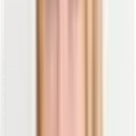
D3+ für dein Immunsystem
Das Sonnenvitamin D3 trägt zur normalen Funktion des
Immunsystems bei. Der Mikronährstoff in unserem
Nahrungsergänzungsmittel
trägt zusätzlich zur normalen Funktion
deiner Muskeln und Knochen bei. Außerdem ist es 100 % vegan,
lactose- und glutenfrei.
Erfahre mehr über D3+
Die wichtigsten Funktionen des Sonnenvitamins
Ohne Vitamin D würde nichts in deinem Körper funktionieren. Weil
es maßgeblich am
Knochenstoffwechsel
beteiligt ist, bildet das
Vitamin eine wichtige Voraussetzung für starke Knochen und dein
gesamtes Skelettsystem. Zusätzlich unterstützt das Sonnenhormon