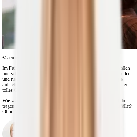
© aerogondo2 | shutterstock.com
Im Frühjahr, wenn die ersten Sonnenstrahlen durchs Fenster fallen
und schon morgens die Vögel zwitschern – spätestens dann fühlen
und riechen wir den Neubeginn. Motiviert und
voller Energie
aufstehen und das Beste aus jedem neuen Tag machen: Das ist ein
tolles Gefühl, findest du nicht auch?
Wie wäre es, wenn du dieses Gefühl das ganze Jahr über mit dir
tragen könntest und einfach nie wieder dem Winter-Blues verfällst?
Ohne Müdigkeit und depressive Verstimmungen?