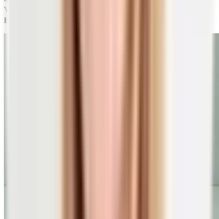
15)
Vitamin D2 nicht der Fall.
Daher plädieren die
allgemeinen
16)
Empfehlungen
für eine Zufuhr von Vitamin D3.