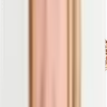
die Aufnahme und Verwendung von Kalzium und Phosphor, was
3)
4)
ebenfalls zum
Erhalt stabiler Knochen
beiträgt.