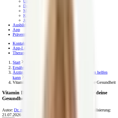
Unser Qualitätsversprechen
Das Team & die Familie
Magazin – News & Stories
Kritik & Transparenz
Jobs
Ausbildungen
App
Präventionskurse
Kontakt
App-Login
Therapeuten finden
Start
Ernährungslexikon
Ärztin erklärt: Wieso Vitamin D gegen Schmerzen helfen
kann
Vitamin D3 & K2 — Die Power-Kombi für deine Gesundheit
Vitamin D3 & K2 — Die Power-Kombi für deine
Gesundheit
Autor:
Dr. med. Petra Bracht
21.07.2026
Letzte Aktualisierung:
21.07.2026