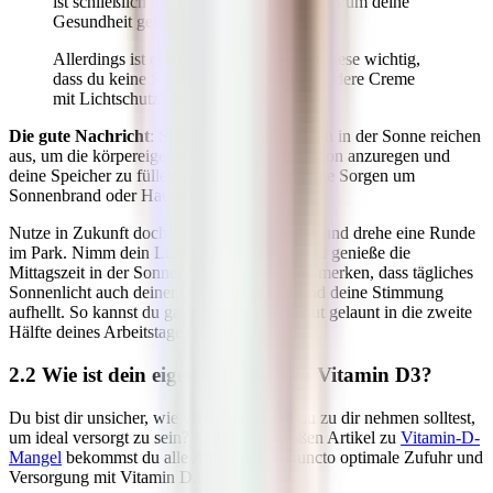
ist schließlich das oberste Gebot, wenn es um deine
Gesundheit geht.
Allerdings ist es für die Vitamin-D-Synthese wichtig,
dass du keine Sonnencreme oder eine andere Creme
mit Lichtschutzfaktor aufträgst.
Die gute Nachricht
: Schon 20 bis 30 Minuten in der Sonne reichen
aus, um die körpereigene Vitamin-D-Produktion anzuregen und
deine Speicher zu füllen. So musst du dir keine Sorgen um
Sonnenbrand oder Hautkrebs machen.
Nutze in Zukunft doch mal die Mittagspause und drehe eine Runde
im Park. Nimm dein Lunchpaket mit raus und genieße die
Mittagszeit in der Sonne. Nebenbei wirst du merken, dass tägliches
Sonnenlicht auch deiner Gemütslage hilft und deine Stimmung
aufhellt. So kannst du ganz entspannt und gut gelaunt in die zweite
Hälfte deines Arbeitstages starten.
2.2 Wie ist dein eigener Bedarf an Vitamin D3?
Du bist dir unsicher, wie viel Vitamin D3 du zu dir nehmen solltest,
um ideal versorgt zu sein? In unserem großen Artikel zu
Vitamin-D-
Mangel
bekommst du alle Antworten in puncto optimale Zufuhr und
Versorgung mit Vitamin D.