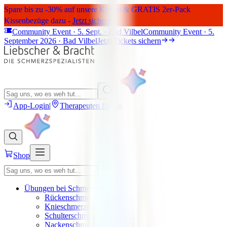
Spare bis zu -30% auf unsere Kissen & GRATIS 2er-Pack
Kissenbezüge dazu -
Jetzt sichern
Community Event · 5. Sept. · Bad Vilbel
Community Event · 5.
September 2026 · Bad Vilbel
Jetzt Tickets sichern
App-Login
|
Therapeuten finden
Shop
Übungen bei Schmerzen
Rückenschmerzen Übungen
Knieschmerzen Übungen
Schulterschmerzen Übungen
Nackenschmerzen Übungen