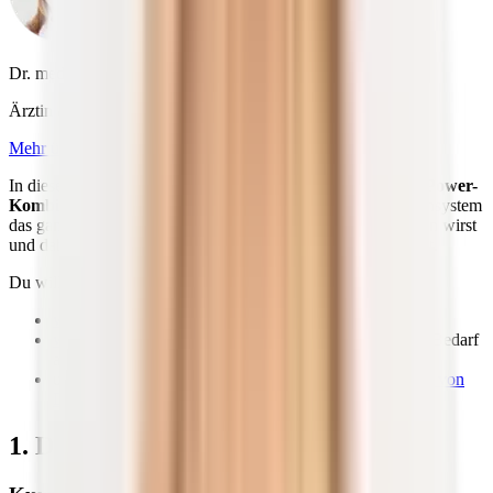
Dr. med. Petra Bracht
Ärztin & Ernährungspezialistin
Mehr über Dr. med. Petra Bracht
In diesem Artikel verraten wir dir, wie du genau das mit der
Power-
Kombi aus Vitamin D3 & K2
erreichen kannst, dein Immunsystem
das ganze Jahr über stärkst, weniger anfällig für Depressionen wirst
und dabei auch noch deine Hormone im Gleichgewicht hältst.
Du willst mehr wissen? Dann lies jetzt,
wofür dein Körper Vitamin D3
unbedingt benötigt,
warum es selbst im Sommer schwer sein kann
, deinen Bedarf
an Vitamin D3 zu decken,
und
wie du mit Vitamin K2
für die
optimale Aufnahme von
D3
sorgst.
1. D3: Viel mehr als ein Vitamin