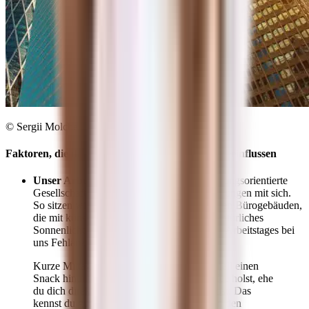
© Sergii Molchenko | shutterstock.com
Faktoren, die die Vitamin D-Synthese negativ beeinflussen
Unser Arbeitsalltag
: Unsere moderne, leistungsorientierte
Gesellschaft bringt besondere Arbeitsbedingungen mit sich.
So sitzen wir täglich viele Stunden in dunklen Bürogebäuden,
die mit künstlichem Licht erhellt werden. Natürliches
Sonnenlicht ist also während eines üblichen Arbeitstages bei
uns Fehlanzeige.
Kurze Mittagspausen, in denen du nur schnell einen
Snack hinunterschlingst und dir einen Kaffee holst, ehe
du dich direkt wieder an deine Arbeit begibst: Das
kennst du gut? Dann bekommst du selbst in den