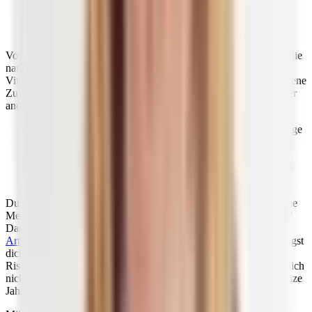
Dein Organismus ist also in der Lage, diese Form des
Sonnenvitamins länger zu speichern als das
17)
Ergocalciferol (Vitamin D2).
Vor allem dann, wenn du zu einer Risikogruppe gehörst, bei der die
natürliche endogene (körpereigene) Synthese (Produktion) von
Vitamin D über die Haut gestört ist, solltest du auf eine angemessene
Zufuhr von Vitamin D achten. Zu den Risikogruppen zählen unter
anderem Personen,
die sich kaum oder gar nicht im Freien aufhalten (bettlägerige
Senioren und Säuglinge sowie chronisch Kranke
beziehungsweise Pflegebedürftige) und
Menschen mit einer eher dunklen Hautfarbe aufgrund ihres
hohen Gehalts an
Melanin
in der Haut.
Du willst wissen, ob du zu einer Risikogruppe gehörst und welche
Menschen häufiger von einem
Vitamin D-Mangel
betroffen sind?
Dann findest du in diesem
umfangreichen Ernährungslexikon-
Artikel zu Vitamin-D-Mangel
alles, was du wissen musst. Du wägst
dich eigentlich in Sicherheit und gehörst auch zu keiner
Risikogruppe? Erfahre gleich im Anschluss, warum es auch für dich
nicht ganz einfach sein könnte, deinen Vitamin-D-Bedarf das ganze
Jahr über zu decken.