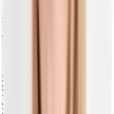
Welche Form ist besser?
Die beiden Formen unterscheiden sich in ihrer chemischen Struktur
durch ihre Seitenketten, wie du
oben im Bild
erkennen kannst.
Schaust du dir die beiden Varianten genauer an, siehst du, dass
Vitamin D2 oben links eine Doppelbindung mehr aufweist als
Vitamin D3, zusätzlich ein Kohlenstoffatom (dicker schwarzer Pfeil
rechts oben) mehr. Du hast mit Chemie so gar nichts am Hut? Kein
Problem:
Viel wichtiger für dich ist nämlich, dass dein Dünndarm
beide Formen des Vitamins gut aufnehmen kann. Dein
Körper profitiert also grundsätzlich sowohl von
zugeführtem Ergocalciferol als auch von
Cholecalciferol.
Uneinigkeiten
gibt es unter Wissenschaftlern dennoch. So ist bisher
noch nicht ganz klar, welches der beiden Vitamere (die
unterschiedlichen Formen der Vitamine) besser wirkt, wenn du es
täglich einnimmst. Studien kommen bei Untersuchungen hier zu
14)
widersprüchlichen Ergebnissen.
Ging es jedoch um die Gesamtsterblichkeit, die reduziert werden
sollte, konnte eine regelmäßige Zufuhr von Vitamin D3 diese
deutlich senken. Genau das war bei einer konsequenten Gabe von