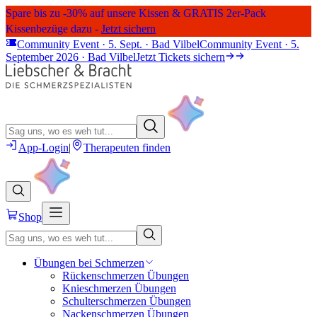
Spare bis zu -30% auf unsere Kissen & GRATIS 2er-Pack
Kissenbezüge dazu -
Jetzt sichern
Community Event · 5. Sept. · Bad Vilbel
Community Event · 5.
September 2026 · Bad Vilbel
Jetzt Tickets sichern
App-Login
|
Therapeuten finden
Shop
Übungen bei Schmerzen
Rückenschmerzen Übungen
Knieschmerzen Übungen
Schulterschmerzen Übungen
Nackenschmerzen Übungen