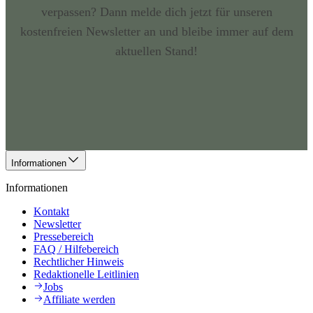
verpassen? Dann melde dich jetzt für unseren
kostenfreien Newsletter an und bleibe immer auf dem
aktuellen Stand!
Informationen
Informationen
Kontakt
Newsletter
Pressebereich
FAQ / Hilfebereich
Rechtlicher Hinweis
Redaktionelle Leitlinien
Jobs
Affiliate werden