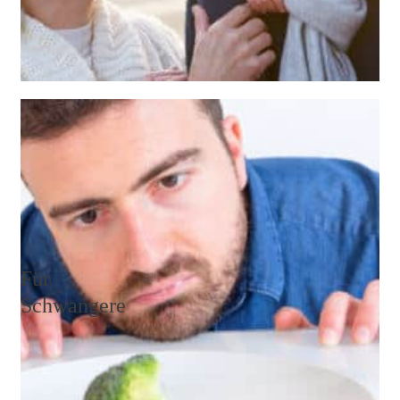
Wenn sich in deinem Körper bereits ein Mangel an
wichtigen Mineralien und Vitaminen bemerkbar
macht, dann ist es höchste Zeit zu handeln!
Weiterlesen
Für
Schwangere