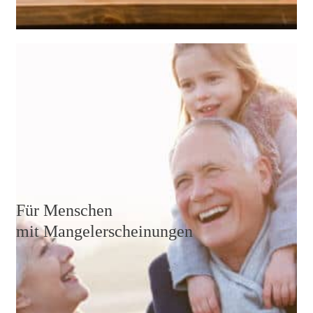
Vor allem, wenn ungesunde und schmerzfördernde
Verhaltensweisen über viele Jahre beibehalten wurden,
ist es im Alter wichtig, mit wichtigen Nährstoffen und
Vitaminen gegenzusteuern.
Weiterlesen
Für Menschen
mit Mangelerscheinungen