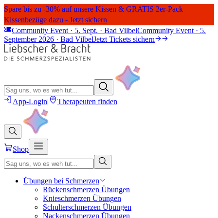
Spare bis zu -30% auf unsere Kissen & GRATIS 2er-Pack
Kissenbezüge dazu -
Jetzt sichern
Community Event · 5. Sept. · Bad Vilbel
Community Event · 5.
September 2026 · Bad Vilbel
Jetzt Tickets sichern
App-Login
|
Therapeuten finden
Shop
Übungen bei Schmerzen
Rückenschmerzen Übungen
Knieschmerzen Übungen
Schulterschmerzen Übungen
Nackenschmerzen Übungen