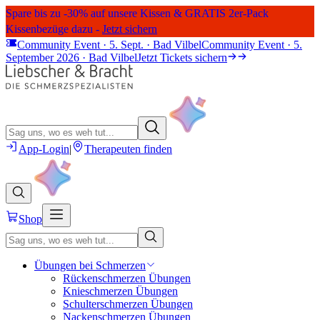
Spare bis zu -30% auf unsere Kissen & GRATIS 2er-Pack
Kissenbezüge dazu -
Jetzt sichern
Community Event · 5. Sept. · Bad Vilbel
Community Event · 5.
September 2026 · Bad Vilbel
Jetzt Tickets sichern
App-Login
|
Therapeuten finden
Shop
Übungen bei Schmerzen
Rückenschmerzen Übungen
Knieschmerzen Übungen
Schulterschmerzen Übungen
Nackenschmerzen Übungen