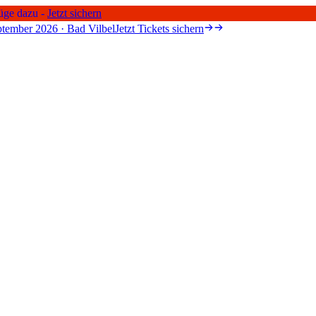
üge dazu -
Jetzt sichern
tember 2026 · Bad Vilbel
Jetzt Tickets sichern