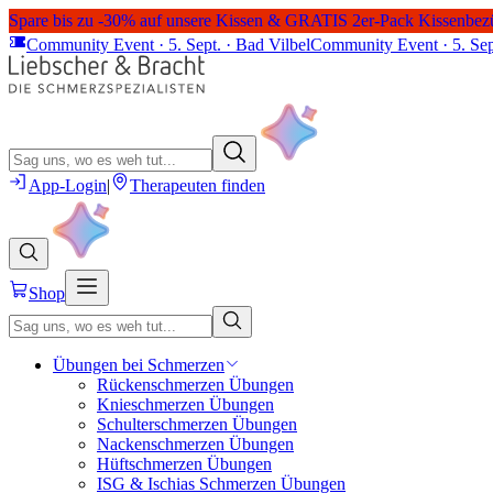
Spare bis zu -30% auf unsere Kissen & GRATIS 2er-Pack Kissenbez
Community Event · 5. Sept. · Bad Vilbel
Community Event · 5. Sep
App-Login
|
Therapeuten finden
Shop
Übungen bei Schmerzen
Rückenschmerzen Übungen
Knieschmerzen Übungen
Schulterschmerzen Übungen
Nackenschmerzen Übungen
Hüftschmerzen Übungen
ISG & Ischias Schmerzen Übungen