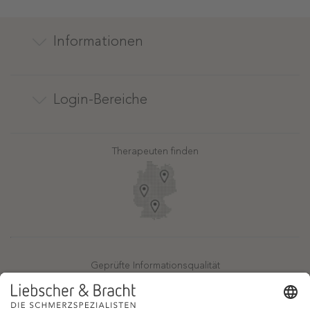
Informationen
Kontakt
Login-Bereiche
Newsletter
Pressebereich
Partner-Login
FAQ / Hilfebereich
Therapeuten finden
Rechtlicher Hinweis
App-Login
Redaktionelle Leitlinien
Online-Akademie-Login
YouTube Qualitätsprozess
Jobs
Affiliate werden
Geprüfte Informationsqualität
Einsatz für Selbsthilfe