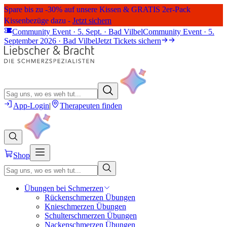
Spare bis zu -30% auf unsere Kissen & GRATIS 2er-Pack
Kissenbezüge dazu -
Jetzt sichern
Community Event · 5. Sept. · Bad Vilbel
Community Event · 5.
September 2026 · Bad Vilbel
Jetzt Tickets sichern
App-Login
|
Therapeuten finden
Shop
Übungen bei Schmerzen
Rückenschmerzen Übungen
Knieschmerzen Übungen
Schulterschmerzen Übungen
Nackenschmerzen Übungen