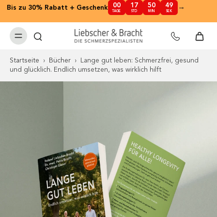
00
17
50
49
nhalt
→
Bis zu 30% Rabatt + Geschenk
✕
TAGE
STD
MIN
SEK
pringen
Startseite
›
Bücher
›
Lange gut leben: Schmerzfrei, gesund
und glücklich. Endlich umsetzen, was wirklich hilft