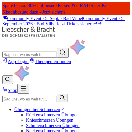
Spare bis zu -30% auf unsere Kissen & GRATIS 2er-Pack
Kissenbezüge dazu -
Jetzt sichern
Community Event · 5. Sept. · Bad Vilbel
Community Event · 5.
September 2026 · Bad Vilbel
Jetzt Tickets sichern
App-Login
|
Therapeuten finden
Shop
Übungen bei Schmerzen
Rückenschmerzen Übungen
Knieschmerzen Übungen
Schulterschmerzen Übungen
Nackenschmerzen Übungen