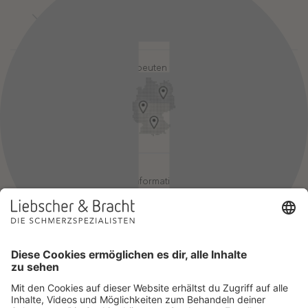
Kontakt
Login-Bereiche
Newsletter
Pressebereich
Partner-Login
FAQ / Hilfebereich
Therapeuten finden
Rechtlicher Hinweis
App-Login
Redaktionelle Leitlinien
Online-Akademie-Login
YouTube Qualitätsprozess
Jobs
Affiliate werden
Geprüfte Informationsqualität
Einsatz für Selbsthilfe
Wir sind Mitglied im Netzwerk Selbsthilfefreundlichkeit und