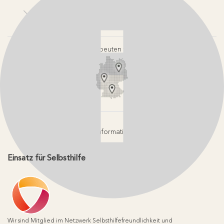
Kontakt
Login-Bereiche
Newsletter
Pressebereich
Partner-Login
FAQ / Hilfebereich
Therapeuten finden
Rechtlicher Hinweis
App-Login
Redaktionelle Leitlinien
Online-Akademie-Login
YouTube Qualitätsprozess
Jobs
Affiliate werden
Geprüfte Informationsqualität
Einsatz für Selbsthilfe
Wir sind Mitglied im Netzwerk Selbsthilfefreundlichkeit und