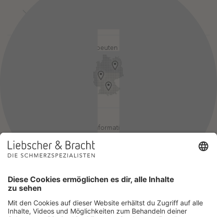
Kontakt
Login-Bereiche
Newsletter
Pressebereich
Partner-Login
FAQ / Hilfebereich
Therapeuten finden
Rechtlicher Hinweis
App-Login
Redaktionelle Leitlinien
Online-Akademie-Login
YouTube Qualitätsprozess
Jobs
Affiliate werden
Geprüfte Informationsqualität
Einsatz für Selbsthilfe
Wir sind Mitglied im Netzwerk Selbsthilfefreundlichkeit und