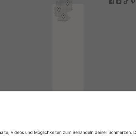
ogin
in
kademie-Login