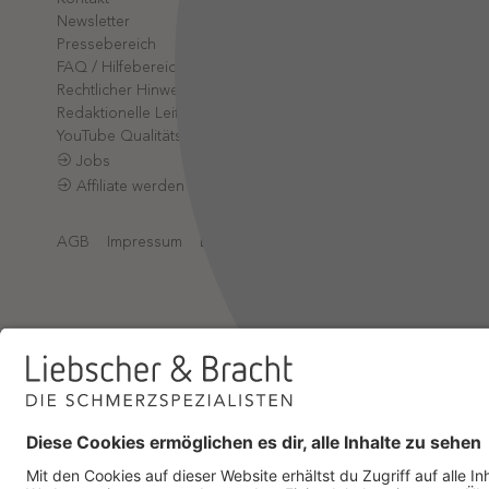
Partner-L
Newsletter
App-Log
Pressebereich
Online-A
FAQ / Hilfebereich
Rechtlicher Hinweis
Redaktionelle Leitlinien
YouTube Qualitätsprozess
Jobs
Affiliate werden
AGB
Impressum
Datenschutz
Datenschutzeinstellungen