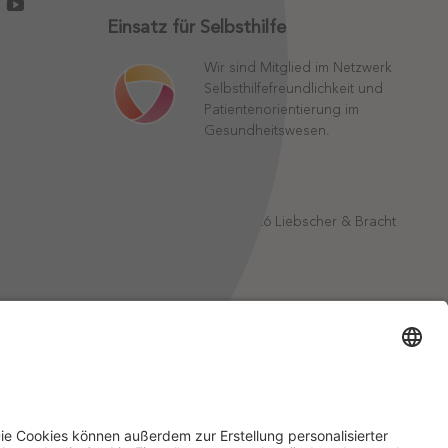
Einsatz für Selbsthilfe
Wir sind Mitglied im Netzwerk
Selbsthilfefreundlichkeit und
Patientenorientierung im
Gesundheitswesen.
©
2026
Liebscher & Bracht