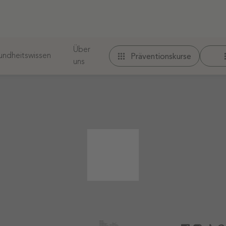
Über
ndheitswissen
Präventionskurse
uns
 werden.
r URL nicht gefunden. Möglicherweise finden Sie ihn od
iche
Therapeuten finden
Folge uns auf