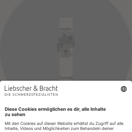
Kontakt
Login-Bereiche
Newsletter
Pressebereich
Partner-Login
FAQ / Hilfebereich
Therapeuten finden
Rechtlicher Hinweis
App-Login
Redaktionelle Leitlinien
Online-Akademie-Login
YouTube Qualitätsprozess
Jobs
Affiliate werden
Geprüfte Informationsqualität
Einsatz für Selbsthilfe
Wir sind Mitglied im Netzwerk Selbsthilfefreundlichkeit und