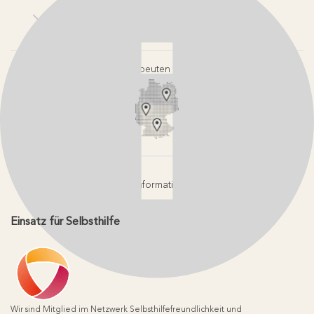
Kontakt
Login-Bereiche
Newsletter
Pressebereich
Partner-Login
FAQ / Hilfebereich
Therapeuten finden
Rechtlicher Hinweis
App-Login
Redaktionelle Leitlinien
Online-Akademie-Login
YouTube Qualitätsprozess
Jobs
Affiliate werden
Geprüfte Informationsqualität
Einsatz für Selbsthilfe
Wir sind Mitglied im Netzwerk Selbsthilfefreundlichkeit und