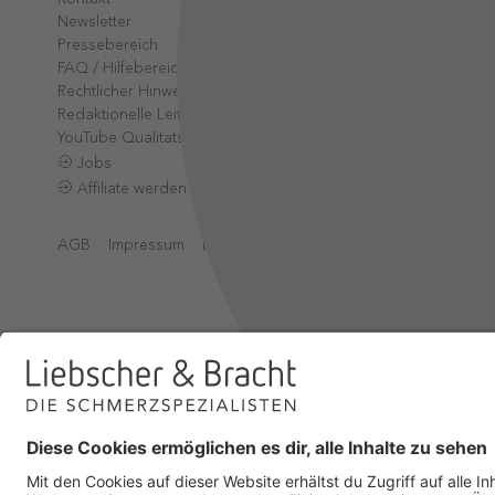
Partner-L
Newsletter
App-Log
Pressebereich
Online-A
FAQ / Hilfebereich
Rechtlicher Hinweis
Redaktionelle Leitlinien
YouTube Qualitätsprozess
Jobs
Affiliate werden
AGB
Impressum
Datenschutz
Datenschutzeinstellungen