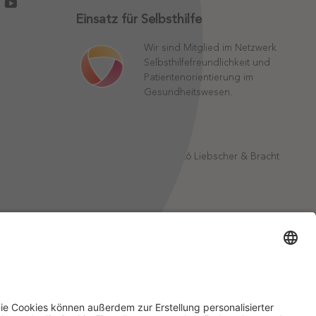
Einsatz für Selbsthilfe
Wir sind Mitglied im Netzwerk
Selbsthilfefreundlichkeit und
Patientenorientierung im
Gesundheitswesen.
©
2026
Liebscher & Bracht