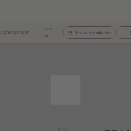
Über
ndheitswissen
Präventionskurse
uns
 werden.
r URL nicht gefunden. Möglicherweise finden Sie ihn od
iche
Therapeuten finden
Folge uns auf