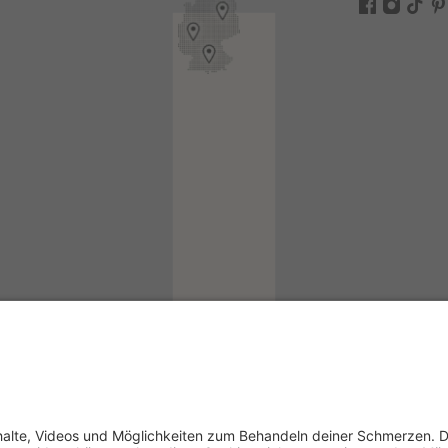
ogin
in
kademie-Login