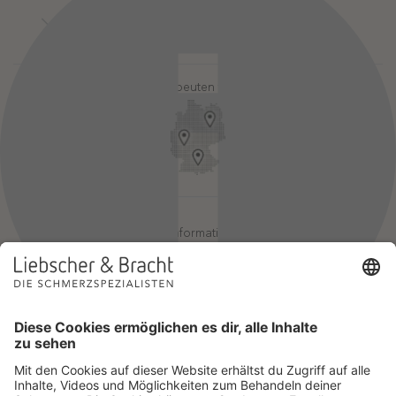
Kontakt
Login-Bereiche
Newsletter
Pressebereich
Partner-Login
FAQ / Hilfebereich
Therapeuten finden
Rechtlicher Hinweis
App-Login
Redaktionelle Leitlinien
Online-Akademie-Login
YouTube Qualitätsprozess
Jobs
Affiliate werden
Geprüfte Informationsqualität
Einsatz für Selbsthilfe
Wir sind Mitglied im Netzwerk Selbsthilfefreundlichkeit und