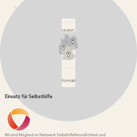
Kontakt
Login-Bereiche
Newsletter
Pressebereich
Partner-Login
FAQ / Hilfebereich
Therapeuten finden
Rechtlicher Hinweis
App-Login
Redaktionelle Leitlinien
Online-Akademie-Login
YouTube Qualitätsprozess
Jobs
Affiliate werden
Geprüfte Informationsqualität
Einsatz für Selbsthilfe
Wir sind Mitglied im Netzwerk Selbsthilfefreundlichkeit und