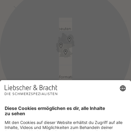
Kontakt
Login-Bereiche
Newsletter
Pressebereich
Partner-Login
FAQ / Hilfebereich
Therapeuten finden
Rechtlicher Hinweis
App-Login
Redaktionelle Leitlinien
Online-Akademie-Login
YouTube Qualitätsprozess
Jobs
Affiliate werden
Geprüfte Informationsqualität
Einsatz für Selbsthilfe
Wir sind Mitglied im Netzwerk Selbsthilfefreundlichkeit und