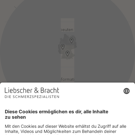
Kontakt
Login-Bereiche
Newsletter
Pressebereich
Partner-Login
FAQ / Hilfebereich
Therapeuten finden
Rechtlicher Hinweis
App-Login
Redaktionelle Leitlinien
Online-Akademie-Login
YouTube Qualitätsprozess
Jobs
Affiliate werden
Geprüfte Informationsqualität
Einsatz für Selbsthilfe
Wir sind Mitglied im Netzwerk Selbsthilfefreundlichkeit und