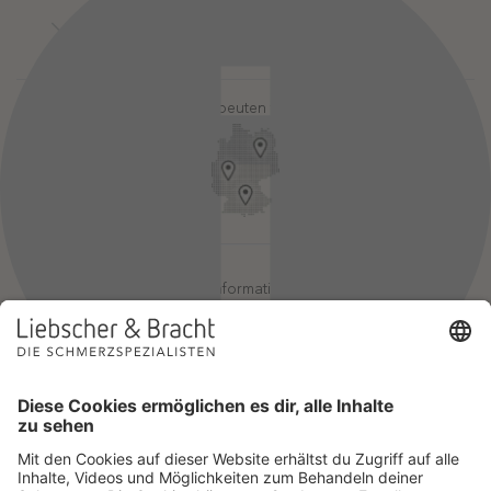
Kontakt
Login-Bereiche
Newsletter
Pressebereich
Partner-Login
FAQ / Hilfebereich
Therapeuten finden
Rechtlicher Hinweis
App-Login
Redaktionelle Leitlinien
Online-Akademie-Login
YouTube Qualitätsprozess
Jobs
Affiliate werden
Geprüfte Informationsqualität
Einsatz für Selbsthilfe
Wir sind Mitglied im Netzwerk Selbsthilfefreundlichkeit und