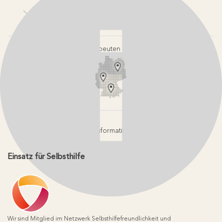
Kontakt
Login-Bereiche
Newsletter
Pressebereich
Partner-Login
FAQ / Hilfebereich
Therapeuten finden
Rechtlicher Hinweis
App-Login
Redaktionelle Leitlinien
Online-Akademie-Login
YouTube Qualitätsprozess
Jobs
Affiliate werden
Geprüfte Informationsqualität
Einsatz für Selbsthilfe
Wir sind Mitglied im Netzwerk Selbsthilfefreundlichkeit und