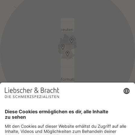
Kontakt
Login-Bereiche
Newsletter
Pressebereich
Partner-Login
FAQ / Hilfebereich
Therapeuten finden
Rechtlicher Hinweis
App-Login
Redaktionelle Leitlinien
Online-Akademie-Login
YouTube Qualitätsprozess
Jobs
Affiliate werden
Geprüfte Informationsqualität
Einsatz für Selbsthilfe
Wir sind Mitglied im Netzwerk Selbsthilfefreundlichkeit und