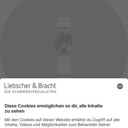
Kontakt
Login-Bereiche
Newsletter
Pressebereich
Partner-Login
FAQ / Hilfebereich
Therapeuten finden
Rechtlicher Hinweis
App-Login
Redaktionelle Leitlinien
Online-Akademie-Login
YouTube Qualitätsprozess
Jobs
Affiliate werden
Geprüfte Informationsqualität
Einsatz für Selbsthilfe
Wir sind Mitglied im Netzwerk Selbsthilfefreundlichkeit und