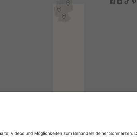
ogin
in
kademie-Login