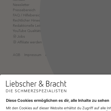
Partner-L
Newsletter
App-Log
Pressebereich
Online-A
FAQ / Hilfebereich
Rechtlicher Hinweis
Redaktionelle Leitlinien
YouTube Qualitätsprozess
Jobs
Affiliate werden
AGB
Impressum
Datenschutz
Datenschutzeinstellungen