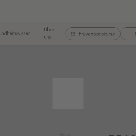
Über
ndheitswissen
Präventionskurse
uns
 werden.
r URL nicht gefunden. Möglicherweise finden Sie ihn od
iche
Therapeuten finden
Folge uns auf