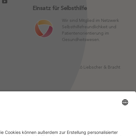
Einsatz für Selbsthilfe
Wir sind Mitglied im Netzwerk
Selbsthilfefreundlichkeit und
Patientenorientierung im
Gesundheitswesen.
©
2026
Liebscher & Bracht