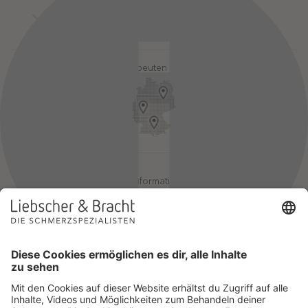
Kontakt
Login-Bereiche
Newsletter
Pressebereich
Partner-Login
FAQ / Hilfebereich
Therapeuten finden
Rechtlicher Hinweis
App-Login
Redaktionelle Leitlinien
Online-Akademie-Login
YouTube Qualitätsprozess
Jobs
Affiliate werden
Geprüfte Informationsqualität
Einsatz für Selbsthilfe
Wir sind Mitglied im Netzwerk Selbsthilfefreundlichkeit und