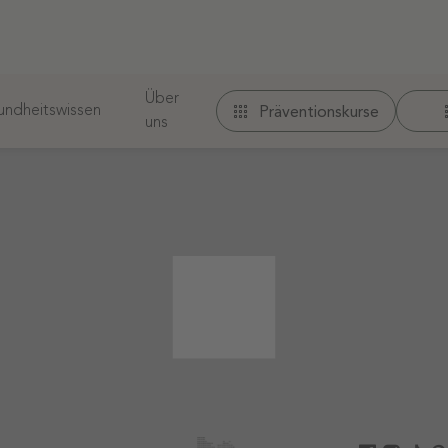
Über
ndheitswissen
Präventionskurse
uns
 werden.
r URL nicht gefunden. Möglicherweise finden Sie ihn od
iche
Therapeuten finden
Folge uns auf