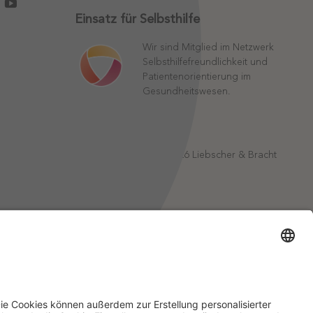
Einsatz für Selbsthilfe
Wir sind Mitglied im Netzwerk
Selbsthilfefreundlichkeit und
Patientenorientierung im
Gesundheitswesen.
©
2026
Liebscher & Bracht