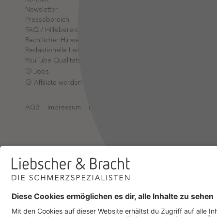
Partner-L
Newsletter
App-Log
Pressebereich
Online-A
FAQ / Hilfebereich
Rechtlicher Hinweis
Redaktionelle Leitlinien
YouTube Qualitätsprozess
Jobs
Affiliate werden
AGB
Impressum
Datenschutz
Datenschutzeinstellungen