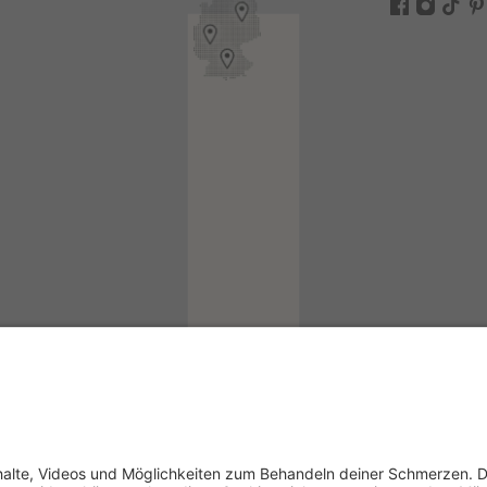
ogin
in
kademie-Login