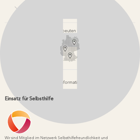
Kontakt
Login-Bereiche
Newsletter
Pressebereich
Partner-Login
FAQ / Hilfebereich
Therapeuten finden
Rechtlicher Hinweis
App-Login
Redaktionelle Leitlinien
Online-Akademie-Login
YouTube Qualitätsprozess
Jobs
Affiliate werden
Geprüfte Informationsqualität
Einsatz für Selbsthilfe
Wir sind Mitglied im Netzwerk Selbsthilfefreundlichkeit und