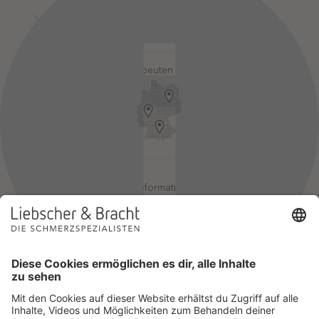
Kontakt
Login-Bereiche
Newsletter
Pressebereich
Partner-Login
FAQ / Hilfebereich
Therapeuten finden
Rechtlicher Hinweis
App-Login
Redaktionelle Leitlinien
Online-Akademie-Login
YouTube Qualitätsprozess
Jobs
Affiliate werden
Geprüfte Informationsqualität
Einsatz für Selbsthilfe
Wir sind Mitglied im Netzwerk Selbsthilfefreundlichkeit und