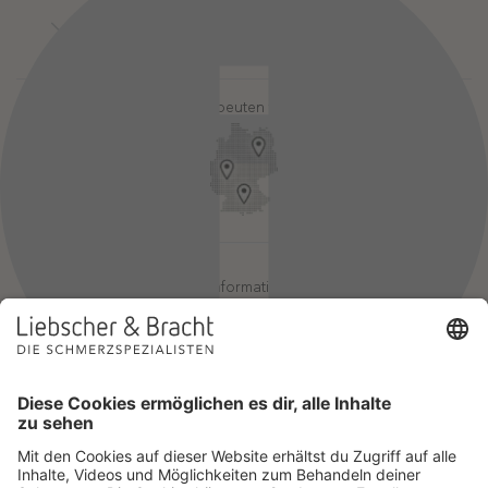
Kontakt
Login-Bereiche
Newsletter
Pressebereich
Partner-Login
FAQ / Hilfebereich
Therapeuten finden
Rechtlicher Hinweis
App-Login
Redaktionelle Leitlinien
Online-Akademie-Login
YouTube Qualitätsprozess
Jobs
Affiliate werden
Geprüfte Informationsqualität
Einsatz für Selbsthilfe
Wir sind Mitglied im Netzwerk Selbsthilfefreundlichkeit und