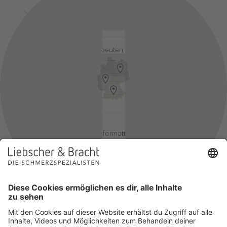
Kontakt
Login-Bereiche
Newsletter
Pressebereich
Partner-Login
FAQ / Hilfebereich
Therapeuten finden
Rechtlicher Hinweis
App-Login
Redaktionelle Leitlinien
Online-Akademie-Login
YouTube Qualitätsprozess
Jobs
Affiliate werden
Geprüfte Informationsqualität
Einsatz für Selbsthilfe
Wir sind Mitglied im Netzwerk Selbsthilfefreundlichkeit und