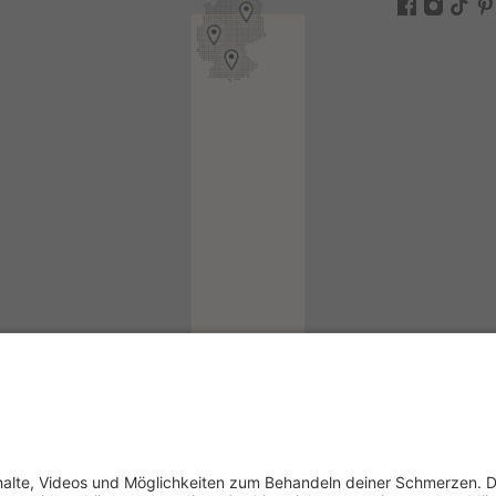
ogin
in
kademie-Login