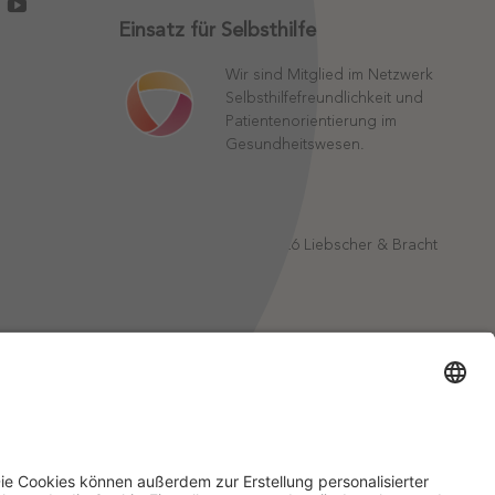
Einsatz für Selbsthilfe
Wir sind Mitglied im Netzwerk
Selbsthilfefreundlichkeit und
Patientenorientierung im
Gesundheitswesen.
©
2026
Liebscher & Bracht