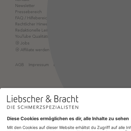
Partner-L
Newsletter
App-Log
Pressebereich
Online-A
FAQ / Hilfebereich
Rechtlicher Hinweis
Redaktionelle Leitlinien
YouTube Qualitätsprozess
Jobs
Affiliate werden
AGB
Impressum
Datenschutz
Datenschutzeinstellungen