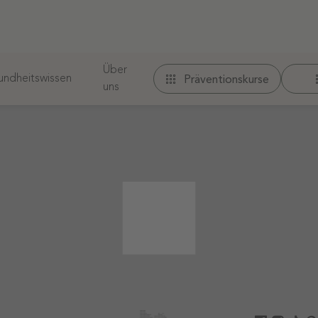
Über
ndheitswissen
Präventionskurse
uns
 werden.
r URL nicht gefunden. Möglicherweise finden Sie ihn od
iche
Therapeuten finden
Folge uns auf