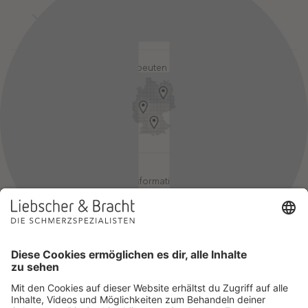
Kontakt
Login-Bereiche
Newsletter
Pressebereich
Partner-Login
FAQ / Hilfebereich
Therapeuten finden
Rechtlicher Hinweis
App-Login
Redaktionelle Leitlinien
Online-Akademie-Login
YouTube Qualitätsprozess
Jobs
Affiliate werden
Geprüfte Informationsqualität
Einsatz für Selbsthilfe
Wir sind Mitglied im Netzwerk Selbsthilfefreundlichkeit und