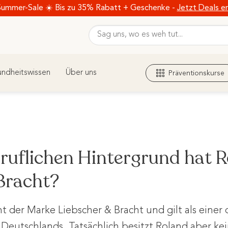
Summer-Sale ☀️ Bis zu 35% Rabatt + Geschenke -
Jetzt Deals e
ndheitswissen
Über uns
Präventionskurse
ruflichen Hintergrund hat 
Bracht?
ht der Marke Liebscher & Bracht und gilt als eine
Deutschlands. Tatsächlich besitzt Roland aber ke