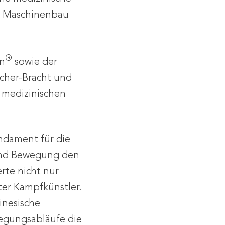
ng Maschinenbau
®
en
sowie der
cher-Bracht und
n medizinischen
ndament für die
und Bewegung den
rte nicht nur
rter Kampfkünstler.
inesische
egungsabläufe die