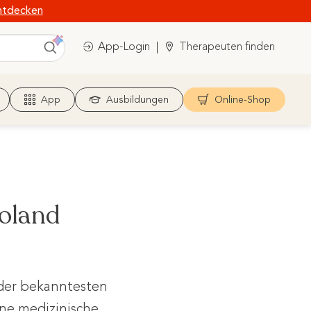
ntdecken
App-Login
Therapeuten finden
App
Ausbildungen
Online-Shop
Roland
r der bekanntesten
ine medizinische