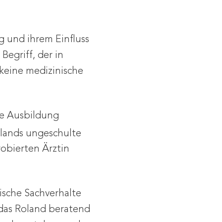
g und ihrem Einfluss
egriff, der in
 keine medizinische
he Ausbildung
lands ungeschulte
robierten Ärztin
nische Sachverhalte
 das Roland beratend