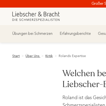
Zum
Großer 
Inhalt
springen
Übungen bei Schmerzen
Erfahrungsberichte
Gesu
Start
>
Über Uns
>
Kritik
>
Rolands Expertise
Welchen be
Liebscher-
Roland ist das Gesic
Schmerzspezialisten 