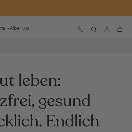
✕
kte
Über uns
ut leben:
frei, gesund
cklich. Endlich