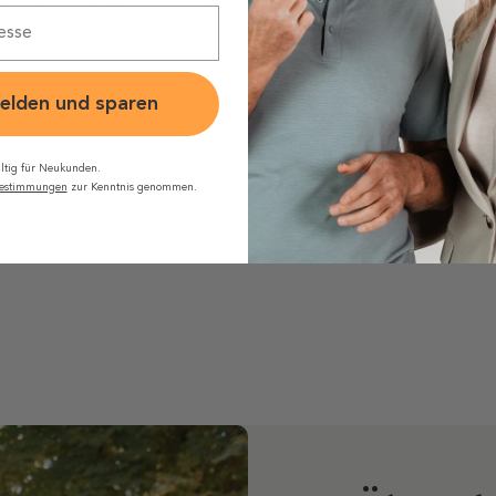
m ganzen Körper
elden und sparen
 Wohlbefindens
ltig für Neukunden.
bestimmungen
zur Kenntnis genommen.
usgeglichenheit und geistige Klarheit
 entkommst du der Umsetzungsfalle und entwickelst eine nachhaltig