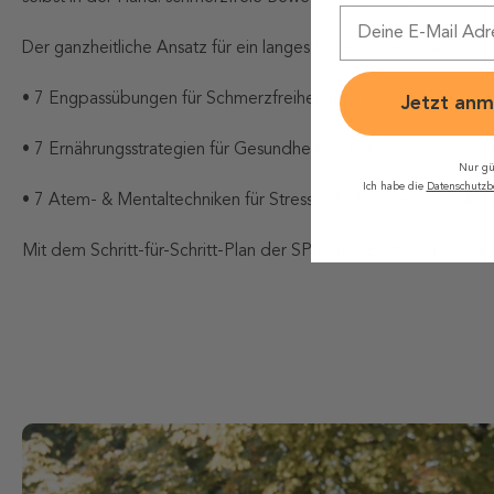
Email
Der ganzheitliche Ansatz für ein langes Leben voller Vitalität:
• 7 Engpassübungen für Schmerzfreiheit und Beweglichkeit a
Jetzt anm
• 7 Ernährungsstrategien für Gesundheit und Steigerung Ihres
Nur gü
Ich habe die
Datenschutz
• 7 Atem- & Mentaltechniken für Stressreduktion, emotionale A
Mit dem Schritt-für-Schritt-Plan der SPIEGEL-Bestsellerautoren