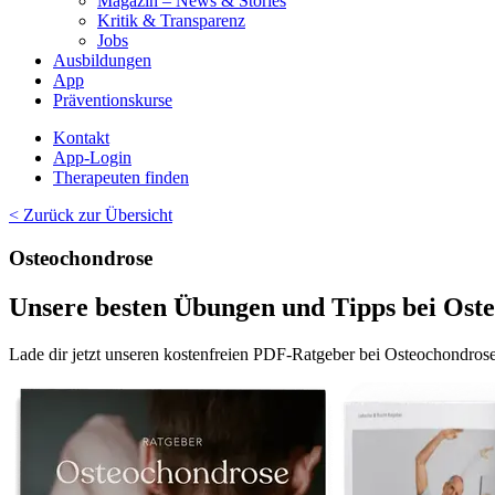
Magazin – News & Stories
Kritik & Transparenz
Jobs
Ausbildungen
App
Präventionskurse
Kontakt
App-Login
Therapeuten finden
< Zurück zur Übersicht
Osteochondrose
Unsere besten Übungen und Tipps bei
Oste
Lade dir jetzt unseren kostenfreien PDF-Ratgeber bei
Osteochondros