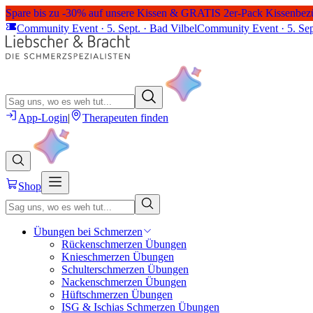
Spare bis zu -30% auf unsere Kissen & GRATIS 2er-Pack Kissenbez
Community Event · 5. Sept. · Bad Vilbel
Community Event · 5. Sep
App-Login
|
Therapeuten finden
Shop
Übungen bei Schmerzen
Rückenschmerzen Übungen
Knieschmerzen Übungen
Schulterschmerzen Übungen
Nackenschmerzen Übungen
Hüftschmerzen Übungen
ISG & Ischias Schmerzen Übungen