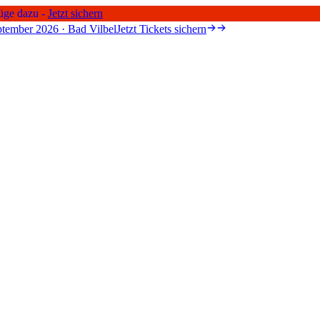
üge dazu -
Jetzt sichern
tember 2026 · Bad Vilbel
Jetzt Tickets sichern