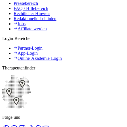
Pressebereich
FAQ / Hilfebereich
Rechtlicher Hinweis
Redaktionelle Leitlinien
Jobs
Affiliate werden
Login-Bereiche
Partner-Login
App-Login
Online-Akademie-Login
Therapeutenfinder
Folge uns