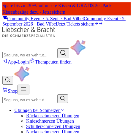
Spare bis zu -30% auf unsere Kissen & GRATIS 2er-Pack
Kissenbezüge dazu -
Jetzt sichern
Community Event · 5. Sept. · Bad Vilbel
Community Event · 5.
September 2026 · Bad Vilbel
Jetzt Tickets sichern
App-Login
|
Therapeuten finden
Shop
Übungen bei Schmerzen
Rückenschmerzen Übungen
Knieschmerzen Übungen
Schulterschmerzen Übungen
Nackenschmerzen Übungen