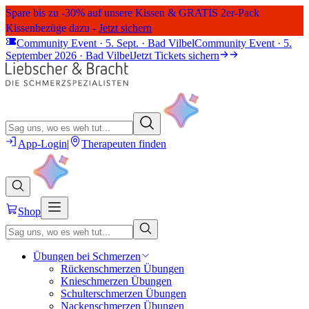
Spare bis zu -30% auf unsere Kissen & GRATIS 2er-Pack
Kissenbezüge dazu -
Jetzt sichern
Community Event · 5. Sept. · Bad Vilbel
Community Event · 5.
September 2026 · Bad Vilbel
Jetzt Tickets sichern
App-Login
|
Therapeuten finden
Shop
Übungen bei Schmerzen
Rückenschmerzen Übungen
Knieschmerzen Übungen
Schulterschmerzen Übungen
Nackenschmerzen Übungen