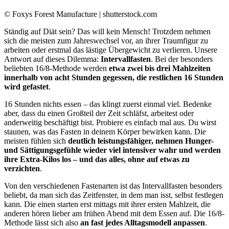
© Foxys Forest Manufacture | shutterstock.com
Ständig auf Diät sein? Das will kein Mensch! Trotzdem nehmen
sich die meisten zum Jahreswechsel vor, an ihrer Traumfigur zu
arbeiten oder erstmal das lästige Übergewicht zu verlieren. Unsere
Antwort auf dieses Dilemma:
Intervallfasten
. Bei der besonders
beliebten 16/8-Methode werden
etwa zwei bis drei Mahlzeiten
innerhalb von acht Stunden gegessen, die restlichen 16 Stunden
wird gefastet
.
16 Stunden nichts essen – das klingt zuerst einmal viel. Bedenke
aber, dass du einen Großteil der Zeit schläfst, arbeitest oder
anderweitig beschäftigt bist. Probiere es einfach mal aus. Du wirst
staunen, was das Fasten in deinem Körper bewirken kann. Die
meisten fühlen sich
deutlich leistungsfähiger, nehmen Hunger-
und Sättigungsgefühle wieder viel intensiver wahr und werden
ihre Extra-Kilos los – und das alles, ohne auf etwas zu
verzichten
.
Von den verschiedenen Fastenarten ist das Intervallfasten besonders
beliebt, da man sich das Zeitfenster, in dem man isst, selbst festlegen
kann. Die einen starten erst mittags mit ihrer ersten Mahlzeit, die
anderen hören lieber am frühen Abend mit dem Essen auf. Die 16/8-
Methode lässt sich also
an fast jedes Alltagsmodell anpassen
.