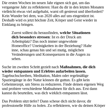
Die ersten Wochen im neuen Jahr eignen sich gut, um das
vergangene Jahr zu reflektieren: Hast du dir in den letzten Monaten
vielleicht etwas viel aufgehalst, warst oft gestresst und überfordert?
Kein Wunder bei dem, was 2020 alles auf uns eingestürzt ist.
Deshalb wird es jetzt höchste Zeit, Körper und Geist wieder in
Einklang zu bringen.
Zuerst solltest du herausfinden,
welche Situationen
dich besonders stressen
: Ist es der Druck am
Arbeitsplatz? Das noch immer ungewohnte
Homeoffice? Uneinigkeiten in der Beziehung? Halte
inne, schau genau hin und sei mutig, möglichen
Veränderungen und Konsequenzen in die Augen zu
sehen.
Suche im zweiten Schritt gezielt nach
Maßnahmen, die dich
wieder entspannen und Erlebtes aufarbeiten lassen.
Tagebuchschreiben, Meditation, Malen oder regelmäßige
Spaziergänge in der Natur können dir guttun. Es gibt kein
Geheimrezept, um Stress zu reduzieren. Finde deinen eigenen Weg
und probiere verschiedene Maßnahmen für dich aus. Erst dann
kannst du beurteilen, was dich wirklich entspannen lässt.
Das Problem sitzt tiefer? Dann scheue dich nicht davor, dir
professionelle Hilfe zu holen. Zu reflektieren, wie du deinen Körper