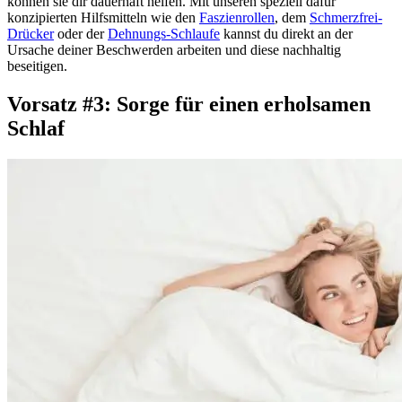
können sie dir dauerhaft helfen. Mit unseren speziell dafür
konzipierten Hilfsmitteln wie den
Faszienrollen
, dem
Schmerzfrei-
Drücker
oder der
Dehnungs-Schlaufe
kannst du direkt an der
Ursache deiner Beschwerden arbeiten und diese nachhaltig
beseitigen.
Vorsatz #3: Sorge für einen erholsamen
Schlaf