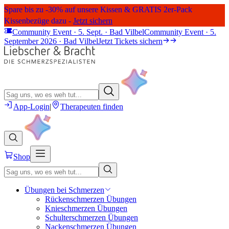
Spare bis zu -30% auf unsere Kissen & GRATIS 2er-Pack
Kissenbezüge dazu -
Jetzt sichern
Community Event · 5. Sept. · Bad Vilbel
Community Event · 5.
September 2026 · Bad Vilbel
Jetzt Tickets sichern
App-Login
|
Therapeuten finden
Shop
Übungen bei Schmerzen
Rückenschmerzen Übungen
Knieschmerzen Übungen
Schulterschmerzen Übungen
Nackenschmerzen Übungen