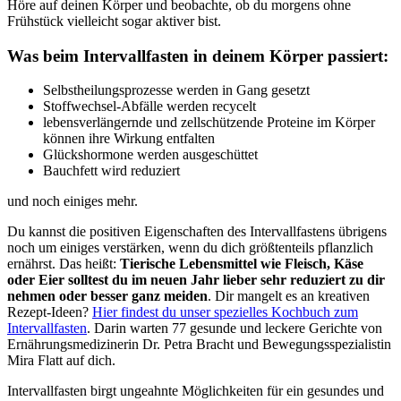
Höre auf deinen Körper und beobachte, ob du morgens ohne
Frühstück vielleicht sogar aktiver bist.
Was beim Intervallfasten in deinem Körper passiert:
Selbstheilungsprozesse werden in Gang gesetzt
Stoffwechsel-Abfälle werden recycelt
lebensverlängernde und zellschützende Proteine im Körper
können ihre Wirkung entfalten
Glückshormone werden ausgeschüttet
Bauchfett wird reduziert
und noch einiges mehr.
Du kannst die positiven Eigenschaften des Intervallfastens übrigens
noch um einiges verstärken, wenn du dich größtenteils pflanzlich
ernährst. Das heißt:
Tierische Lebensmittel wie Fleisch, Käse
oder Eier solltest du im neuen Jahr lieber sehr reduziert zu dir
nehmen oder besser ganz meiden
. Dir mangelt es an kreativen
Rezept-Ideen?
Hier findest du
u
nser
spezielles Kochbuch zum
Intervallfasten
. Darin warten 77 gesunde und leckere Gerichte von
Ernährungsmedizinerin Dr. Petra Bracht und Bewegungsspezialistin
Mira Flatt auf dich.
Intervallfasten birgt ungeahnte Möglichkeiten für ein gesundes und