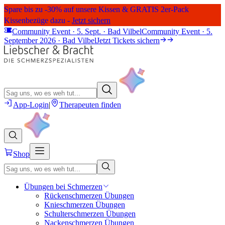
Spare bis zu -30% auf unsere Kissen & GRATIS 2er-Pack
Kissenbezüge dazu -
Jetzt sichern
Community Event · 5. Sept. · Bad Vilbel
Community Event · 5.
September 2026 · Bad Vilbel
Jetzt Tickets sichern
App-Login
|
Therapeuten finden
Shop
Übungen bei Schmerzen
Rückenschmerzen Übungen
Knieschmerzen Übungen
Schulterschmerzen Übungen
Nackenschmerzen Übungen