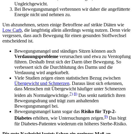
Ungleichgewicht.
Bei Bewegungsmangel verbrennen wir daher die angefütterte
Energie nicht und nehmen zu.
Um abzunehmen, setzen einige Betroffene auf strikte Diäten wie
Low Carb
, die langfristig allein allerdings wenig nutzen. Denn viele
vergessen, dass auch Bewegung für einen gesunden Stoffwechsel
entscheidend ist.
Bewegungsmangel und ständiges Sitzen können auch
Verdauungsprobleme
verursachen und etwa zu Verstopfung
führen. Deshalb freut sich der Darm über Bewegung. So
verbessert sich die Durchblutung des Darms und die
Verdauung wird angekurbelt.
Viele Studien zeigen einen statistischen Bezug zwischen
Übergewicht und Schmerzen
. Daraus lässt sich erkennen,
dass Menschen mit Übergewicht häufiger unter Schmerzen
7)
8)
leiden als Normalgewichtige.
Das senkt natürlich ihren
Bewegungsdrang und trägt zum anhaltenden
Bewegungsmangel bei.
Bewegungsmangel kann sogar das
Risiko für Typ-2-
9)
Diabetes
erhöhen, wie Untersuchungen zeigen.
Das birgt
für Diabetes-Patienten wiederum ein höheres Sterbe-Risiko.
Die gute Nachricht lautet: Schon ein geringes Maß an