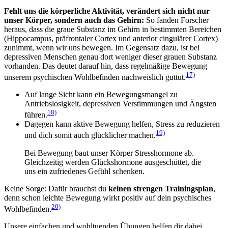
Fehlt uns die körperliche Aktivität, verändert sich nicht nur
unser Körper, sondern auch das Gehirn:
So fanden Forscher
heraus, dass die graue Substanz im Gehirn in bestimmten Bereichen
(Hippocampus, präfrontaler Cortex und anterior cingulärer Cortex)
zunimmt, wenn wir uns bewegen. Im Gegensatz dazu, ist bei
depressiven Menschen genau dort weniger dieser grauen Substanz
vorhanden. Das deutet darauf hin, dass regelmäßige Bewegung
17)
unserem psychischen Wohlbefinden nachweislich guttut.
Auf lange Sicht kann ein Bewegungsmangel zu
Antriebslosigkeit, depressiven Verstimmungen und Ängsten
18)
führen.
Dagegen kann aktive Bewegung helfen, Stress zu reduzieren
19)
und dich somit auch glücklicher machen.
Bei Bewegung baut unser Körper Stresshormone ab.
Gleichzeitig werden Glückshormone ausgeschüttet, die
uns ein zufriedenes Gefühl schenken.
Keine Sorge: Dafür brauchst du
keinen strengen Trainingsplan
,
denn schon leichte Bewegung wirkt positiv auf dein psychisches
20)
Wohlbefinden.
Unsere einfachen und wohltuenden Übungen helfen dir dabei,