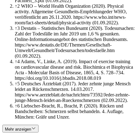
Fachheft_3.pdf (01.09.2022).
↑
2
WHO – World Health Organization (2020). Physical
activity. Allgemeine Gesundheits-Empfehlungeder WHO,
veröffentlicht am 26.11.2020. https://www.who.int/news-
room/fact-sheets/detail/physical-activity (01.09.2022).
↑
3
Destatis – Statistisches Bundesamt (2020). Todesursachen:
Zahl der Todesfälle im Jahr 2019 um 1,6 % gesunken.
Online-Informationsangebot des statistischen Bundesamts.
https://www.destatis.de/DE/Themen/Gesellschaft-
Umwelt/Gesundheit/Todesursachen/todesfaelle.htm
(01.09.2022).
↑
4
Adams, V., Linke, A. (2019). Impact of exercise training
on cardiovascular disease and risk. Biochimica et Biophysica
Acta - Molecular Basis of Disease, 1865, 4, S. 728–734.
https://doi.org/10.1016/j.bbadis.2018.08.019
↑
5
Deutsches Ärzteblatt (2017). Jeder zehnte junge Mensch
leidet an Rückenschmerzen. 14.03.2017.
https://www.aerzteblatt.de/nachrichten/73592/Jeder-zehnte-
junge-Mensch-leidet-an-Rueckenschmerzen (02.09.2022).
↑
6
Liebscher-Bracht, R., Bracht, P. (2020). Rücken und
Bandscheiben: Schmerzen selbst behandeln. 4. Auflage,
München: Gräfe und Unzer.
Mehr anzeigen