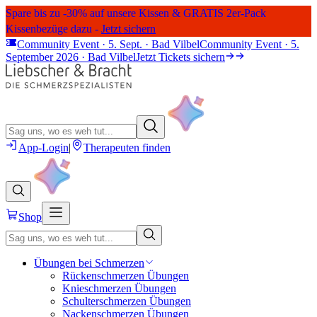
Spare bis zu -30% auf unsere Kissen & GRATIS 2er-Pack
Kissenbezüge dazu -
Jetzt sichern
Community Event · 5. Sept. · Bad Vilbel
Community Event · 5.
September 2026 · Bad Vilbel
Jetzt Tickets sichern
App-Login
|
Therapeuten finden
Shop
Übungen bei Schmerzen
Rückenschmerzen Übungen
Knieschmerzen Übungen
Schulterschmerzen Übungen
Nackenschmerzen Übungen