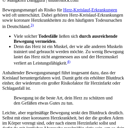
© Mangkorn Danggura | shutterstock.com
Bewegungsmangel als Risiko für
Herz-Kreislauf-Erkrankungen
wird oft unterschätzt. Dabei gehören Herz-Kreislauf-Erkrankungen
sowie koronare Herzkrankheiten zu den häufigsten Todesursachen
3)
in Deutschland.
Viele solcher
Todesfälle
ließen sich
durch ausreichende
Bewegung vermeiden
.
Denn das Herz ist ein Muskel, der wie alle anderen Muskeln
trainiert und gebraucht werden möchte. Zu wenig Bewegung
lastet das Herz nicht angemessen aus und der Herzmuskel
4)
verliert an Leistungsfähigkeit.
Anhaltender Bewegungsmangel führt insgesamt dazu, dass der
Kreislauf heruntergefahren wird. Damit geht ein erhöhter Blutdruck
einher, der wiederum ein großer Risikofaktor für Herzinfarkt oder
Schlaganfall ist.
Bewegung ist die beste Art, dein Herz zu schützen und
den Gefäßen etwas Gutes zu tun.
Leichte, aber regelmäßige Bewegung senkt den Blutdruck deutlich.
Selbst mit einer koronaren Herzkrankheit, bei der die großen Adern
im Körper verengt sind, oder nach einem Herzinfarkt sollst und