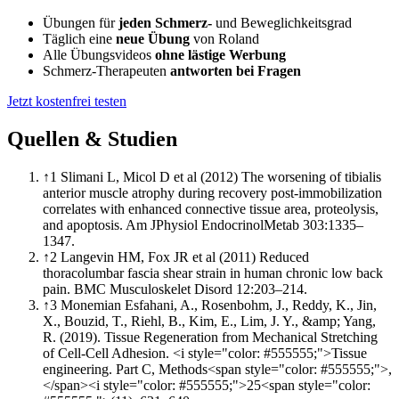
Übungen für
jeden Schmerz-
und Beweglichkeitsgrad
Täglich eine
neue Übung
von Roland
Alle Übungsvideos
ohne lästige Werbung
Schmerz-Therapeuten
antworten bei Fragen
Jetzt kostenfrei testen
Quellen & Studien
↑
1
Slimani L, Micol D et al (2012) The worsening of tibialis
anterior muscle atrophy during recovery post-immobilization
correlates with enhanced connective tissue area, proteolysis,
and apoptosis. Am JPhysiol EndocrinolMetab 303:1335–
1347.
↑
2
Langevin HM, Fox JR et al (2011) Reduced
thoracolumbar fascia shear strain in human chronic low back
pain. BMC Musculoskelet Disord 12:203–214.
↑
3
Monemian Esfahani, A., Rosenbohm, J., Reddy, K., Jin,
X., Bouzid, T., Riehl, B., Kim, E., Lim, J. Y., &amp; Yang,
R. (2019). Tissue Regeneration from Mechanical Stretching
of Cell-Cell Adhesion. <i style="color: #555555;">Tissue
engineering. Part C, Methods<span style="color: #555555;">,
</span><i style="color: #555555;">25<span style="color: