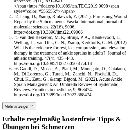
#555555;">(11), 631–640.
</span>https://doi.org/10.1089/ten.TEC.2019.0098<span
style="color: #555555;"></span>
↑
4
Jiang, D., &amp; Rinkevich, Y. (2021). Furnishing Wound
Repair by the Subcutaneous Fascia. International journal of
molecular sciences, 22(16), 9006.
https://doi.org/10.3390/ijms22169006
↑
5
van den Bekerom, M. P., Struijs, P. A., Blankevoort, L.,
Welling, L., van Dijk, C. N., &amp; Kerkhoffs, G. M. (2012).
What is the evidence for rest, ice, compression, and elevation
therapy in the treatment of ankle sprains in adults?. Journal of
athletic training, 47(4), 435–443.
https://doi.org/10.4085/1062-6050-47.4.14
↑
6
Gaddi, D., Mosca, A., Piatti, M., Munegato, D., Catalano,
M., Di Lorenzo, G., Turati, M., Zanchi, N., Piscitelli, D.,
Chui, K., Zatti, G., &amp; Bigoni, M. (2022). Acute Ankle
Sprain Management: An Umbrella Review of Systematic
Reviews. Frontiers in medicine, 9, 868474.
https://doi.org/10.3389/fmed.2022.868474
Mehr anzeigen
Erhalte regelmäßig kostenfreie Tipps &
Übungen bei Schmerzen