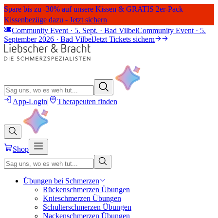
Spare bis zu -30% auf unsere Kissen & GRATIS 2er-Pack
Kissenbezüge dazu -
Jetzt sichern
Community Event · 5. Sept. · Bad Vilbel
Community Event · 5.
September 2026 · Bad Vilbel
Jetzt Tickets sichern
App-Login
|
Therapeuten finden
Shop
Übungen bei Schmerzen
Rückenschmerzen Übungen
Knieschmerzen Übungen
Schulterschmerzen Übungen
Nackenschmerzen Übungen