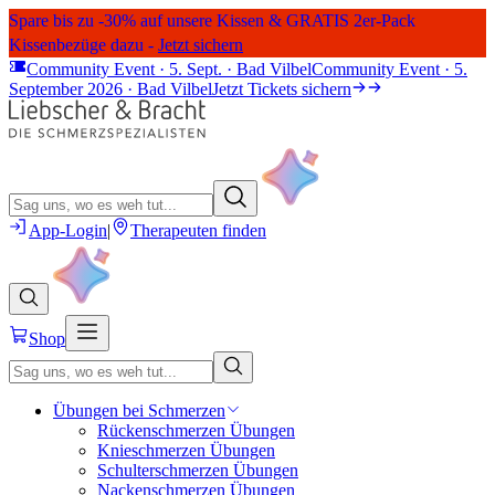
Spare bis zu -30% auf unsere Kissen & GRATIS 2er-Pack
Kissenbezüge dazu -
Jetzt sichern
Community Event · 5. Sept. · Bad Vilbel
Community Event · 5.
September 2026 · Bad Vilbel
Jetzt Tickets sichern
App-Login
|
Therapeuten finden
Shop
Übungen bei Schmerzen
Rückenschmerzen Übungen
Knieschmerzen Übungen
Schulterschmerzen Übungen
Nackenschmerzen Übungen