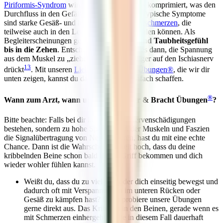
Piriformis-Syndrom
wird dadurch der Ischias komprimiert, was den
Durchfluss in den Gefäßen des Nervs stört. Typische Symptome
sind starke Gesäß- und hintere
Oberschenkelschmerzen
, die
teilweise auch in den Lendenbereich ausstrahlen können. Als
Begleiterscheinungen gelten ein
Kribbeln und Taubheitsgefühl
bis in die Zehen
. Entscheidend für dich ist es dann, die Spannung
aus dem Muskel zu „ziehen“, damit er weniger auf den Ischiasnerv
13
drückt
. Mit unseren
Liebscher & Bracht Übungen
®
, die wir dir
unten zeigen, kannst du das schnell und einfach schaffen.
®
Wann zum Arzt, wann unsere Liebscher & Bracht Übungen
?
Bitte beachte: Falls bei dir keine echten Nervenschädigungen
bestehen, sondern zu hohe Spannungen der Muskeln und Faszien
die Signalübertragung von Nerven stören, hast du mit eine echte
Chance. Dann ist die Wahrscheinlichkeit hoch, dass du deine
kribbelnden Beine schon bald in den Griff bekommen und dich
wieder wohler fühlen kannst.
Weißt du, dass du zu viel sitzt oder dich einseitig bewegst und
dadurch oft mit Verspannungen im unteren Rücken oder
Gesäß zu kämpfen hast? Dann probiere unsere Übungen
gerne direkt aus. Das Kribbeln in den Beinen, gerade wenn es
mit Schmerzen einhergeht, sollte in diesem Fall dauerhaft