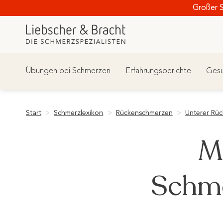
Zum
Großer 
Inhalt
springen
Übungen bei Schmerzen
Erfahrungsberichte
Gesu
Start
>
Schmerzlexikon
>
Rückenschmerzen
>
Unterer Rü
M
Schme