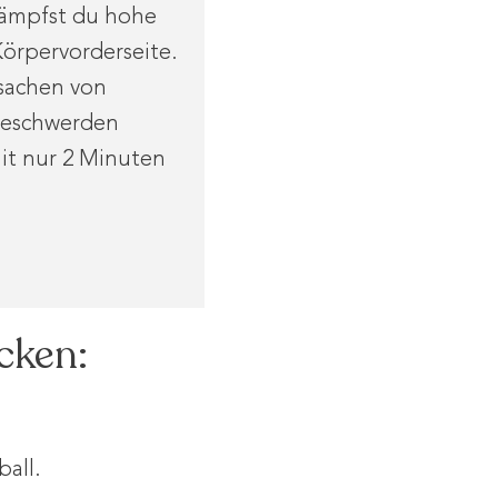
ämpfst du hohe
Körpervorderseite.
rsachen von
Beschwerden
it nur 2 Minuten
cken:
all.