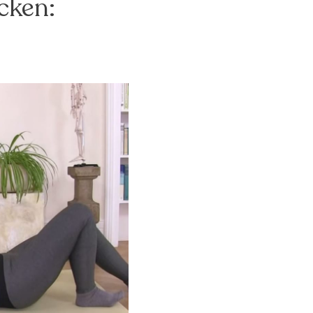
cken: