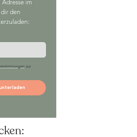
l Adresse im
 dir den
erzuladen:
zbestimmungen
zur
unterladen
cken: