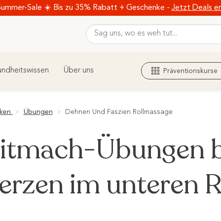
Summer-Sale ☀️ Bis zu 35% Rabatt + Geschenke -
Jetzt Deals e
ndheitswissen
Über uns
Präventionskurse
cken
>
Übungen
>
Dehnen Und Faszien Rollmassage
itmach-Übungen b
rzen im unteren 