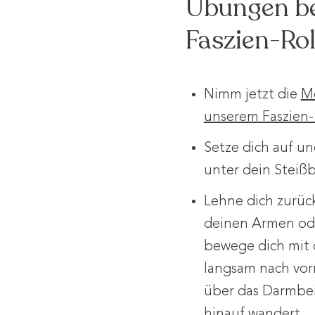
Übungen be
Faszien-Ro
Nimm jetzt die
Me
unserem Faszien-
Setze dich auf un
unter dein Steißb
Lehne dich zurück
deinen Armen od
bewege dich mit 
langsam nach vorn
über das Darmbei
hinauf wandert.