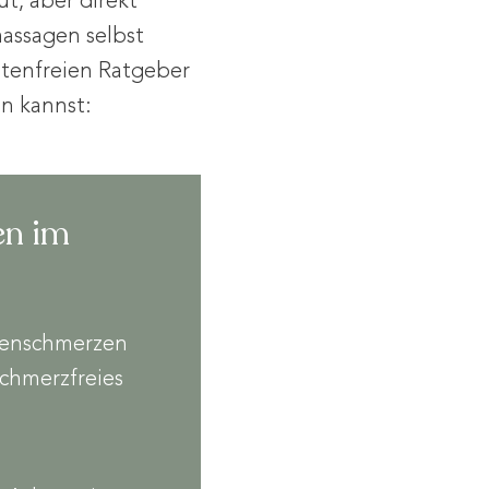
t, aber direkt
massagen selbst
stenfreien Ratgeber
n kannst:
en im
ckenschmerzen
schmerzfreies