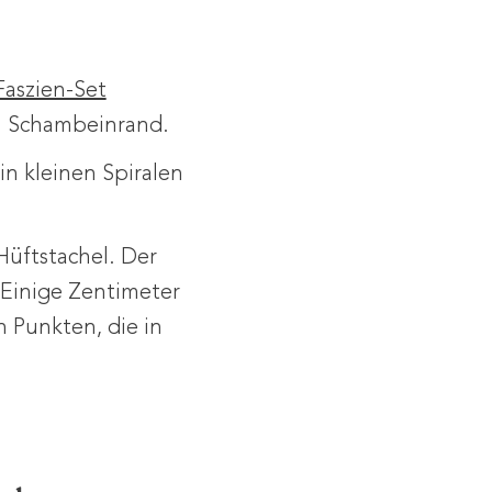
Faszien-Set
en Schambeinrand.
in kleinen Spiralen
üftstachel. Der
 Einige Zentimeter
n Punkten, die in