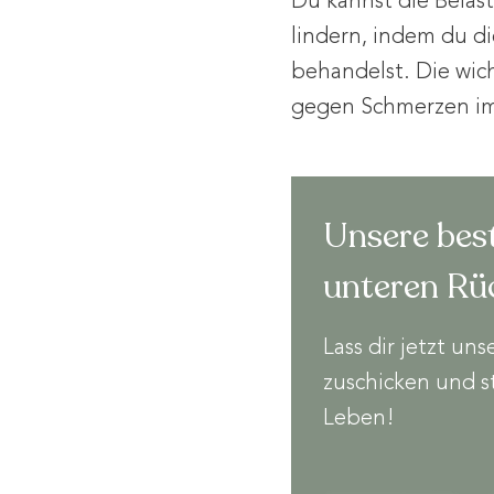
Du kannst die Belas
lindern, indem du di
behandelst. Die wic
gegen Schmerzen im 
Unsere bes
unteren Rü
Lass dir jetzt u
zuschicken und s
Leben!