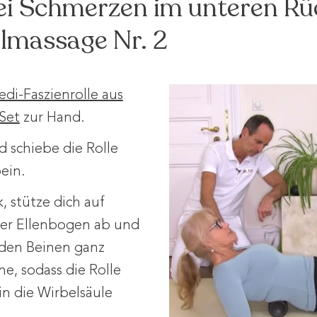
i Schmerzen im unteren Rü
llmassage Nr. 2
di-Faszienrolle aus
Set
zur Hand.
d schiebe die Rolle
ein.
, stütze dich auf
er Ellenbogen ab und
den Beinen ganz
e, sodass die Rolle
n die Wirbelsäule